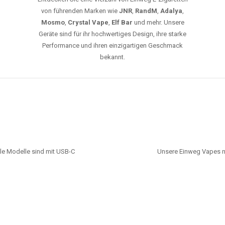
von führenden Marken wie
JNR
,
RandM
,
Adalya
,
Mosmo
,
Crystal Vape
,
Elf Bar
und mehr. Unsere
Geräte sind für ihr hochwertiges Design, ihre starke
Performance und ihren einzigartigen Geschmack
bekannt.
le Modelle sind mit USB-C
Unsere Einweg Vapes n