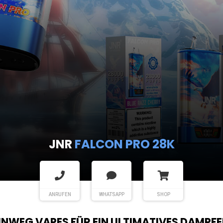
JNR
FALCON PRO 28K
ANRUFEN
WHATSAPP
SHOP
EINWEG VAPES FÜR EIN ULTIMATIVES DAMPFE