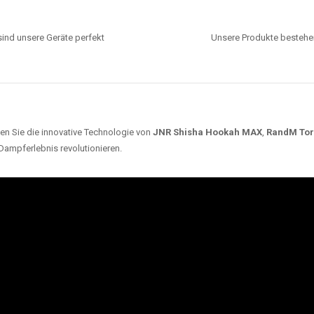
ind unsere Geräte perfekt
Unsere Produkte bestehen
en Sie die innovative Technologie von
JNR Shisha Hookah MAX
,
RandM To
 Dampferlebnis revolutionieren.