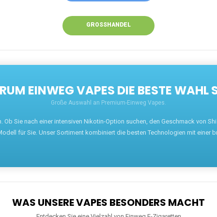
GROSSHANDEL
UM EINWEG VAPES DIE BESTE WAHL 
Große Auswahl an Premium-Einweg Vapes.
en. Ob Sie nach einer intensiven Nikotin-Option suchen, den Geschmack von S
odell für Sie. Unser Sortiment kombiniert die besten Technologien mit einer b
WAS UNSERE VAPES BESONDERS MACHT
Entdecken Sie eine Vielzahl von Einweg E-Zigaretten