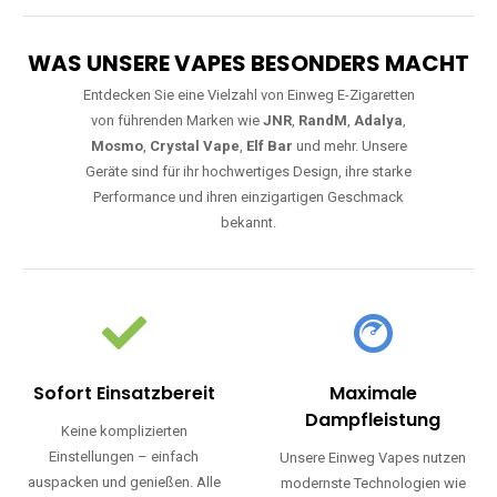
WAS UNSERE VAPES BESONDERS MACHT
Entdecken Sie eine Vielzahl von Einweg E-Zigaretten
von führenden Marken wie
JNR
,
RandM
,
Adalya
,
Mosmo
,
Crystal Vape
,
Elf Bar
und mehr. Unsere
Geräte sind für ihr hochwertiges Design, ihre starke
Performance und ihren einzigartigen Geschmack
bekannt.
Sofort Einsatzbereit
Maximale
Dampfleistung
Keine komplizierten
Einstellungen – einfach
Unsere Einweg Vapes nutzen
auspacken und genießen. Alle
modernste Technologien wie