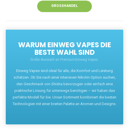
GROSSHANDEL
WARUM EINWEG VAPES DIE
BESTE WAHL SIND
Große Auswahl an Premium-Einweg Vapes.
Einweg Vapes sind ideal für alle, die Komfort und Leistung
schätzen. Ob Sie nach einer intensiven Nikotin-Option suchen,
den Geschmack von Shisha bevorzugen oder einfach eine
praktische Lösung für unterwegs benötigen – wir haben das
perfekte Modell für Sie. Unser Sortiment kombiniert die besten
Technologien mit einer breiten Palette an Aromen und Designs.