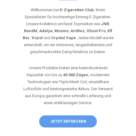
Willkommen bei
E-Zigaretten Club
, Ihrem
Spezialisten für hochwertige Einweg E-Zigaretten.
Unsere Kollektion umfasst Topmarken wie
JNR
,
RandM
,
Adalya
,
Mosmo
,
AirMez
,
Ghost Pro
,
Elf
Bar
,
Vozol
und
Crystal Vape
. Jedes Modell wurde
entwickelt, um ein intensives, langanhaltendes und
geschmackvolles Dampferlebnis zu bieten.
Unsere Produkte bieten eine beeindruckende
Kapazität von bis zu
40.000 Zügen
, modernste
Technologien wie Triple Mesh Coil, einstellbare
Luftzufuhr und leistungsstarke Akkus. Der Versand
aus Europa garantiert eine schnelle Lieferung und
einen erstklassigen Service.
JETZT ENTDECKEN