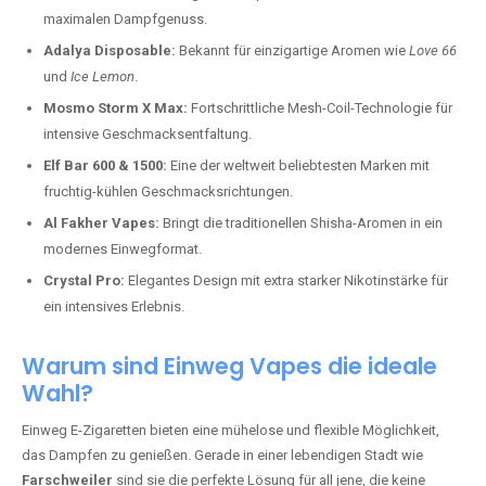
maximalen Dampfgenuss.
Adalya Disposable:
Bekannt für einzigartige Aromen wie
Love 66
und
Ice Lemon
.
Mosmo Storm X Max:
Fortschrittliche Mesh-Coil-Technologie für
intensive Geschmacksentfaltung.
Elf Bar 600 & 1500:
Eine der weltweit beliebtesten Marken mit
fruchtig-kühlen Geschmacksrichtungen.
Al Fakher Vapes:
Bringt die traditionellen Shisha-Aromen in ein
modernes Einwegformat.
Crystal Pro:
Elegantes Design mit extra starker Nikotinstärke für
ein intensives Erlebnis.
Warum sind Einweg Vapes die ideale
Wahl?
Einweg E-Zigaretten bieten eine mühelose und flexible Möglichkeit,
das Dampfen zu genießen. Gerade in einer lebendigen Stadt wie
Farschweiler
sind sie die perfekte Lösung für all jene, die keine