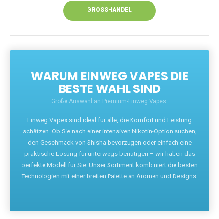
GROSSHANDEL
WARUM EINWEG VAPES DIE
BESTE WAHL SIND
Große Auswahl an Premium-Einweg Vapes.
Einweg Vapes sind ideal für alle, die Komfort und Leistung
schätzen. Ob Sie nach einer intensiven Nikotin-Option suchen,
den Geschmack von Shisha bevorzugen oder einfach eine
praktische Lösung für unterwegs benötigen – wir haben das
perfekte Modell für Sie. Unser Sortiment kombiniert die besten
Technologien mit einer breiten Palette an Aromen und Designs.