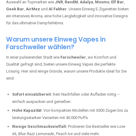
Auswahl an Topmarken wie
JNR
,
RandM
,
Adalya
,
Mosmo
,
Elf Bar
,
Geek Bar
,
AirMez
und
Al Fakher
. Unsere Einweg E-Zigaretten bieten
ein intensives Aroma, eine hohe Langlebigkeit und innovative Designs
für das ultimative Dampferlebnis.
Warum unsere Einweg Vapes in
Farschweiler wählen?
In einer pulsierenden Stadt wie
Farschweiler
, wo Komfort und
Qualität gefragt sind, bieten unsere Einweg Vapes die perfekte
Lösung. Hier sind einige Gründe, warum unsere Produkte ideal für Sie
sind:
Sofort einsatzbereit:
Kein Nachfüllen oder Aufladen nötig –
einfach auspacken und genießen.
Hohe Kapazität:
Von kompakten Modellen mit 3000 Zügen bis zu
leistungsstarken Varianten mit 40.000 Puffs.
Riesige Geschmacksvielfalt:
Probieren Sie Bestseller wie
Love
66
,
Blue Razz Lemonade
,
Peach Ice
und viele mehr.