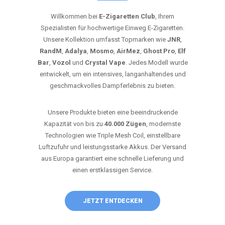
Willkommen bei
E-Zigaretten Club
, Ihrem
Spezialisten für hochwertige Einweg E-Zigaretten.
Unsere Kollektion umfasst Topmarken wie
JNR
,
RandM
,
Adalya
,
Mosmo
,
AirMez
,
Ghost Pro
,
Elf
Bar
,
Vozol
und
Crystal Vape
. Jedes Modell wurde
entwickelt, um ein intensives, langanhaltendes und
geschmackvolles Dampferlebnis zu bieten.
Unsere Produkte bieten eine beeindruckende
Kapazität von bis zu
40.000 Zügen
, modernste
Technologien wie Triple Mesh Coil, einstellbare
Luftzufuhr und leistungsstarke Akkus. Der Versand
aus Europa garantiert eine schnelle Lieferung und
einen erstklassigen Service.
JETZT ENTDECKEN