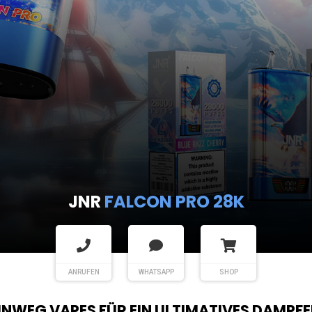
JNR
SHISHA
ANRUFEN
WHATSAPP
SHOP
EINWEG VAPES FÜR EIN ULTIMATIVES DAMPFE