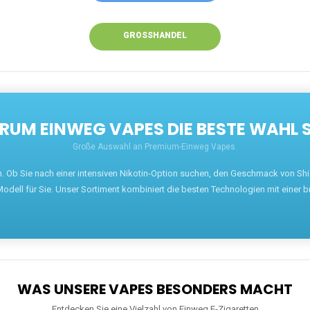
GROSSHANDEL
UM EINWEG VAPES DIE BESTE WAHL 
Große Auswahl an Premium-Einweg Vapes.
en. Ob Sie nach einer intensiven Nikotin-Option suchen, den Geschmack von S
odell für Sie. Unser Sortiment kombiniert die besten Technologien mit einer b
WAS UNSERE VAPES BESONDERS MACHT
Entdecken Sie eine Vielzahl von Einweg E-Zigaretten