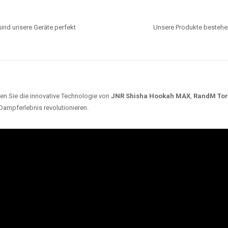
ind unsere Geräte perfekt
Unsere Produkte bestehen
en Sie die innovative Technologie von
JNR Shisha Hookah MAX
,
RandM To
 Dampferlebnis revolutionieren.