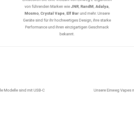
von führenden Marken wie
JNR
,
RandM
,
Adalya
,
Mosmo
,
Crystal Vape
,
Elf Bar
und mehr. Unsere
Geräte sind für ihr hochwertiges Design, ihre starke
Performance und ihren einzigartigen Geschmack
bekannt.
le Modelle sind mit USB-C
Unsere Einweg Vapes n