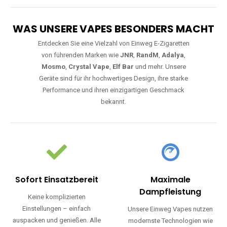
WAS UNSERE VAPES BESONDERS MACHT
Entdecken Sie eine Vielzahl von Einweg E-Zigaretten
von führenden Marken wie
JNR
,
RandM
,
Adalya
,
Mosmo
,
Crystal Vape
,
Elf Bar
und mehr. Unsere
Geräte sind für ihr hochwertiges Design, ihre starke
Performance und ihren einzigartigen Geschmack
bekannt.
Sofort Einsatzbereit
Maximale
Dampfleistung
Keine komplizierten
Einstellungen – einfach
Unsere Einweg Vapes nutzen
auspacken und genießen. Alle
modernste Technologien wie