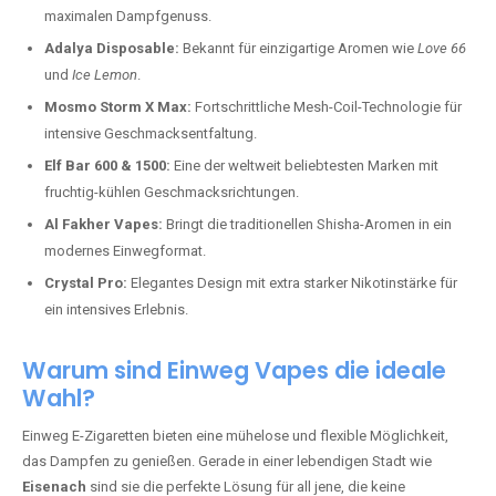
maximalen Dampfgenuss.
Adalya Disposable:
Bekannt für einzigartige Aromen wie
Love 66
und
Ice Lemon
.
Mosmo Storm X Max:
Fortschrittliche Mesh-Coil-Technologie für
intensive Geschmacksentfaltung.
Elf Bar 600 & 1500:
Eine der weltweit beliebtesten Marken mit
fruchtig-kühlen Geschmacksrichtungen.
Al Fakher Vapes:
Bringt die traditionellen Shisha-Aromen in ein
modernes Einwegformat.
Crystal Pro:
Elegantes Design mit extra starker Nikotinstärke für
ein intensives Erlebnis.
Warum sind Einweg Vapes die ideale
Wahl?
Einweg E-Zigaretten bieten eine mühelose und flexible Möglichkeit,
das Dampfen zu genießen. Gerade in einer lebendigen Stadt wie
Eisenach
sind sie die perfekte Lösung für all jene, die keine