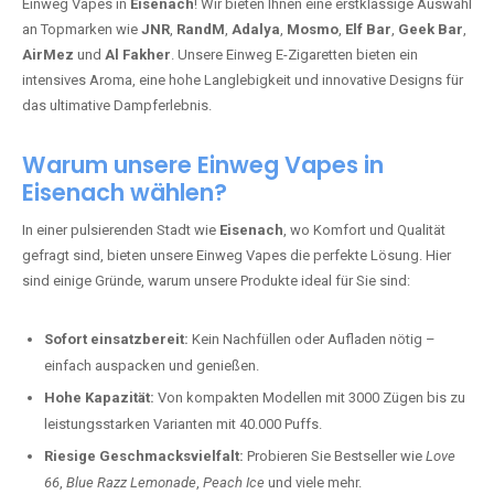
Einweg Vapes in
Eisenach
! Wir bieten Ihnen eine erstklassige Auswahl
an Topmarken wie
JNR
,
RandM
,
Adalya
,
Mosmo
,
Elf Bar
,
Geek Bar
,
AirMez
und
Al Fakher
. Unsere Einweg E-Zigaretten bieten ein
intensives Aroma, eine hohe Langlebigkeit und innovative Designs für
das ultimative Dampferlebnis.
Warum unsere Einweg Vapes in
Eisenach wählen?
In einer pulsierenden Stadt wie
Eisenach
, wo Komfort und Qualität
gefragt sind, bieten unsere Einweg Vapes die perfekte Lösung. Hier
sind einige Gründe, warum unsere Produkte ideal für Sie sind:
Sofort einsatzbereit:
Kein Nachfüllen oder Aufladen nötig –
einfach auspacken und genießen.
Hohe Kapazität:
Von kompakten Modellen mit 3000 Zügen bis zu
leistungsstarken Varianten mit 40.000 Puffs.
Riesige Geschmacksvielfalt:
Probieren Sie Bestseller wie
Love
66
,
Blue Razz Lemonade
,
Peach Ice
und viele mehr.