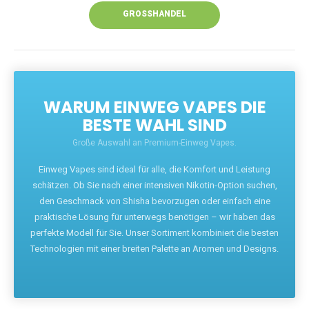
GROSSHANDEL
WARUM EINWEG VAPES DIE
BESTE WAHL SIND
Große Auswahl an Premium-Einweg Vapes.
Einweg Vapes sind ideal für alle, die Komfort und Leistung
schätzen. Ob Sie nach einer intensiven Nikotin-Option suchen,
den Geschmack von Shisha bevorzugen oder einfach eine
praktische Lösung für unterwegs benötigen – wir haben das
perfekte Modell für Sie. Unser Sortiment kombiniert die besten
Technologien mit einer breiten Palette an Aromen und Designs.