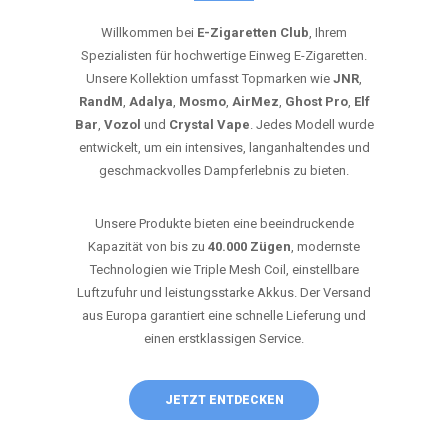
Willkommen bei
E-Zigaretten Club
, Ihrem
Spezialisten für hochwertige Einweg E-Zigaretten.
Unsere Kollektion umfasst Topmarken wie
JNR
,
RandM
,
Adalya
,
Mosmo
,
AirMez
,
Ghost Pro
,
Elf
Bar
,
Vozol
und
Crystal Vape
. Jedes Modell wurde
entwickelt, um ein intensives, langanhaltendes und
geschmackvolles Dampferlebnis zu bieten.
Unsere Produkte bieten eine beeindruckende
Kapazität von bis zu
40.000 Zügen
, modernste
Technologien wie Triple Mesh Coil, einstellbare
Luftzufuhr und leistungsstarke Akkus. Der Versand
aus Europa garantiert eine schnelle Lieferung und
einen erstklassigen Service.
JETZT ENTDECKEN