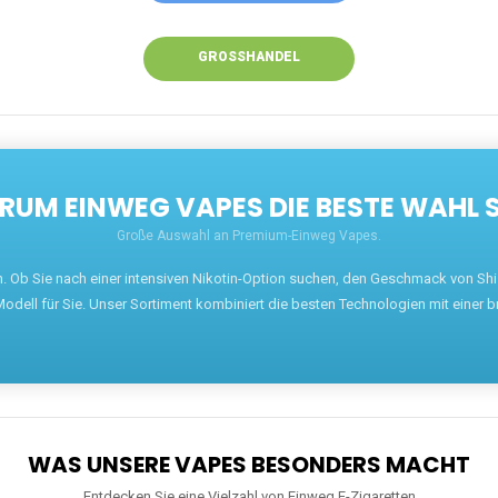
GROSSHANDEL
UM EINWEG VAPES DIE BESTE WAHL 
Große Auswahl an Premium-Einweg Vapes.
en. Ob Sie nach einer intensiven Nikotin-Option suchen, den Geschmack von S
odell für Sie. Unser Sortiment kombiniert die besten Technologien mit einer b
WAS UNSERE VAPES BESONDERS MACHT
Entdecken Sie eine Vielzahl von Einweg E-Zigaretten