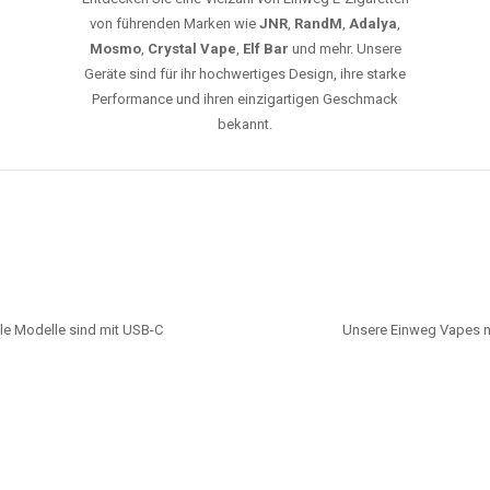
von führenden Marken wie
JNR
,
RandM
,
Adalya
,
Mosmo
,
Crystal Vape
,
Elf Bar
und mehr. Unsere
Geräte sind für ihr hochwertiges Design, ihre starke
Performance und ihren einzigartigen Geschmack
bekannt.
le Modelle sind mit USB-C
Unsere Einweg Vapes n