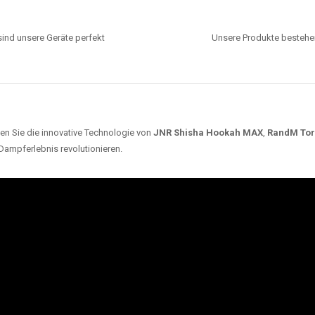
ind unsere Geräte perfekt
Unsere Produkte bestehen
en Sie die innovative Technologie von
JNR Shisha Hookah MAX
,
RandM To
 Dampferlebnis revolutionieren.