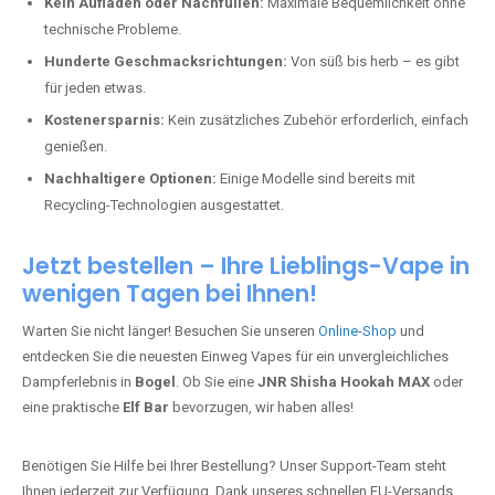
Kein Aufladen oder Nachfüllen:
Maximale Bequemlichkeit ohne
technische Probleme.
Hunderte Geschmacksrichtungen:
Von süß bis herb – es gibt
für jeden etwas.
Kostenersparnis:
Kein zusätzliches Zubehör erforderlich, einfach
genießen.
Nachhaltigere Optionen:
Einige Modelle sind bereits mit
Recycling-Technologien ausgestattet.
Jetzt bestellen – Ihre Lieblings-Vape in
wenigen Tagen bei Ihnen!
Warten Sie nicht länger! Besuchen Sie unseren
Online-Shop
und
entdecken Sie die neuesten Einweg Vapes für ein unvergleichliches
Dampferlebnis in
Bogel
. Ob Sie eine
JNR Shisha Hookah MAX
oder
eine praktische
Elf Bar
bevorzugen, wir haben alles!
Benötigen Sie Hilfe bei Ihrer Bestellung? Unser Support-Team steht
Ihnen jederzeit zur Verfügung. Dank unseres schnellen EU-Versands