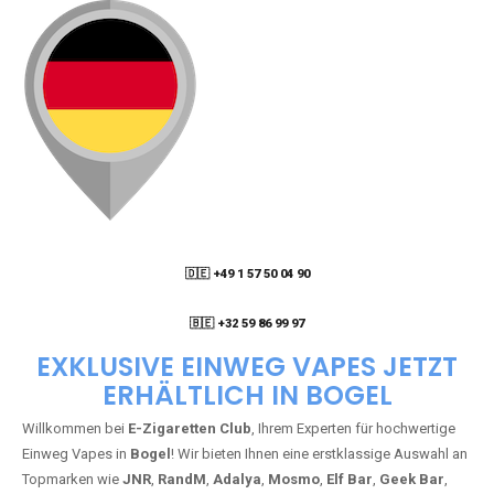
🇩🇪 +49 1 57 50 04 90
05
🇧🇪 +32 59 86 99 97
EXKLUSIVE EINWEG VAPES JETZT
ERHÄLTLICH IN BOGEL
Willkommen bei
E-Zigaretten Club
, Ihrem Experten für hochwertige
Einweg Vapes in
Bogel
! Wir bieten Ihnen eine erstklassige Auswahl an
Topmarken wie
JNR
,
RandM
,
Adalya
,
Mosmo
,
Elf Bar
,
Geek Bar
,