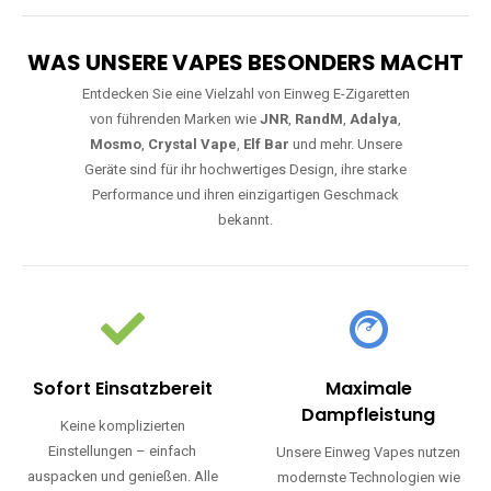
WAS UNSERE VAPES BESONDERS MACHT
Entdecken Sie eine Vielzahl von Einweg E-Zigaretten
von führenden Marken wie
JNR
,
RandM
,
Adalya
,
Mosmo
,
Crystal Vape
,
Elf Bar
und mehr. Unsere
Geräte sind für ihr hochwertiges Design, ihre starke
Performance und ihren einzigartigen Geschmack
bekannt.
Sofort Einsatzbereit
Maximale
Dampfleistung
Keine komplizierten
Einstellungen – einfach
Unsere Einweg Vapes nutzen
auspacken und genießen. Alle
modernste Technologien wie