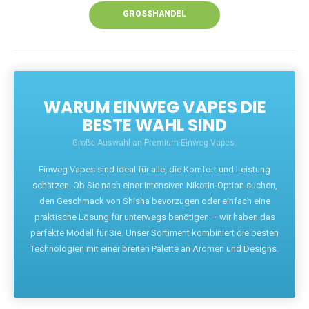
GROSSHANDEL
WARUM EINWEG VAPES DIE
BESTE WAHL SIND
Große Auswahl an Premium-Einweg Vapes.
Einweg Vapes sind ideal für alle, die Komfort und Leistung
schätzen. Ob Sie nach einer intensiven Nikotin-Option suchen,
den Geschmack von Shisha bevorzugen oder einfach eine
praktische Lösung für unterwegs benötigen – wir haben das
perfekte Modell für Sie. Unser Sortiment kombiniert die besten
Technologien mit einer breiten Palette an Aromen und Designs.