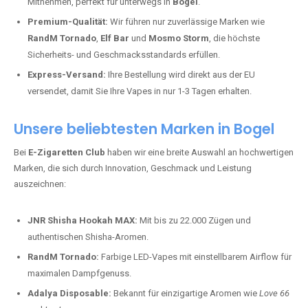
Mitnehmen, perfekt für unterwegs in
Bogel
.
Premium-Qualität:
Wir führen nur zuverlässige Marken wie
RandM Tornado
,
Elf Bar
und
Mosmo Storm
, die höchste
Sicherheits- und Geschmacksstandards erfüllen.
Express-Versand:
Ihre Bestellung wird direkt aus der EU
versendet, damit Sie Ihre Vapes in nur 1-3 Tagen erhalten.
Unsere beliebtesten Marken in Bogel
Bei
E-Zigaretten Club
haben wir eine breite Auswahl an hochwertigen
Marken, die sich durch Innovation, Geschmack und Leistung
auszeichnen:
JNR Shisha Hookah MAX:
Mit bis zu 22.000 Zügen und
authentischen Shisha-Aromen.
RandM Tornado:
Farbige LED-Vapes mit einstellbarem Airflow für
maximalen Dampfgenuss.
Adalya Disposable:
Bekannt für einzigartige Aromen wie
Love 66