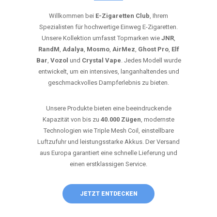
Willkommen bei
E-Zigaretten Club
, Ihrem
Spezialisten für hochwertige Einweg E-Zigaretten.
Unsere Kollektion umfasst Topmarken wie
JNR
,
RandM
,
Adalya
,
Mosmo
,
AirMez
,
Ghost Pro
,
Elf
Bar
,
Vozol
und
Crystal Vape
. Jedes Modell wurde
entwickelt, um ein intensives, langanhaltendes und
geschmackvolles Dampferlebnis zu bieten.
Unsere Produkte bieten eine beeindruckende
Kapazität von bis zu
40.000 Zügen
, modernste
Technologien wie Triple Mesh Coil, einstellbare
Luftzufuhr und leistungsstarke Akkus. Der Versand
aus Europa garantiert eine schnelle Lieferung und
einen erstklassigen Service.
JETZT ENTDECKEN