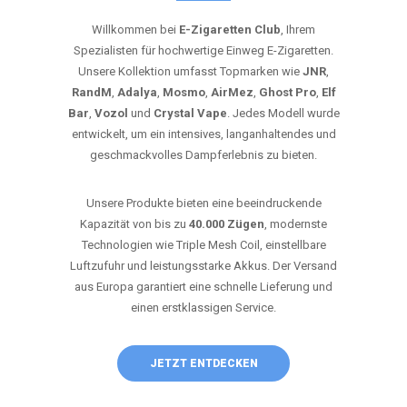
Willkommen bei
E-Zigaretten Club
, Ihrem
Spezialisten für hochwertige Einweg E-Zigaretten.
Unsere Kollektion umfasst Topmarken wie
JNR
,
RandM
,
Adalya
,
Mosmo
,
AirMez
,
Ghost Pro
,
Elf
Bar
,
Vozol
und
Crystal Vape
. Jedes Modell wurde
entwickelt, um ein intensives, langanhaltendes und
geschmackvolles Dampferlebnis zu bieten.
Unsere Produkte bieten eine beeindruckende
Kapazität von bis zu
40.000 Zügen
, modernste
Technologien wie Triple Mesh Coil, einstellbare
Luftzufuhr und leistungsstarke Akkus. Der Versand
aus Europa garantiert eine schnelle Lieferung und
einen erstklassigen Service.
JETZT ENTDECKEN