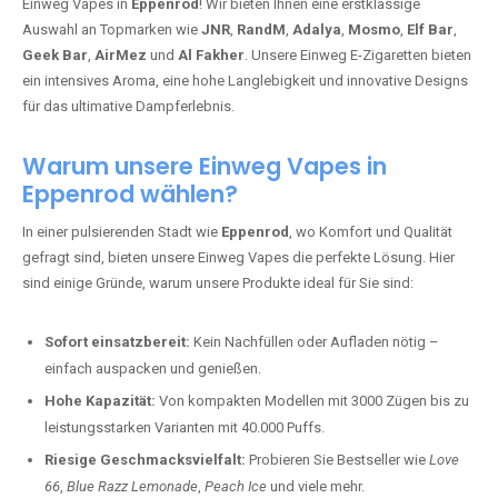
Einweg Vapes in
Eppenrod
! Wir bieten Ihnen eine erstklassige
Auswahl an Topmarken wie
JNR
,
RandM
,
Adalya
,
Mosmo
,
Elf Bar
,
Geek Bar
,
AirMez
und
Al Fakher
. Unsere Einweg E-Zigaretten bieten
ein intensives Aroma, eine hohe Langlebigkeit und innovative Designs
für das ultimative Dampferlebnis.
Warum unsere Einweg Vapes in
Eppenrod wählen?
In einer pulsierenden Stadt wie
Eppenrod
, wo Komfort und Qualität
gefragt sind, bieten unsere Einweg Vapes die perfekte Lösung. Hier
sind einige Gründe, warum unsere Produkte ideal für Sie sind:
Sofort einsatzbereit:
Kein Nachfüllen oder Aufladen nötig –
einfach auspacken und genießen.
Hohe Kapazität:
Von kompakten Modellen mit 3000 Zügen bis zu
leistungsstarken Varianten mit 40.000 Puffs.
Riesige Geschmacksvielfalt:
Probieren Sie Bestseller wie
Love
66
,
Blue Razz Lemonade
,
Peach Ice
und viele mehr.