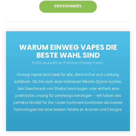
GROSSHANDEL
WARUM EINWEG VAPES DIE
BESTE WAHL SIND
Große Auswahl an Premium-Einweg Vapes.
Einweg Vapes sind ideal für alle, die Komfort und Leistung
schätzen. Ob Sie nach einer intensiven Nikotin-Option suchen,
den Geschmack von Shisha bevorzugen oder einfach eine
praktische Lösung für unterwegs benötigen – wir haben das
perfekte Modell für Sie. Unser Sortiment kombiniert die besten
Technologien mit einer breiten Palette an Aromen und Designs.