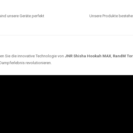
ind unsere Geräte perfekt
Unsere Produkte bestehen
en Sie die innovative Technologie von
JNR Shisha Hookah MAX
,
RandM To
 Dampferlebnis revolutionieren.