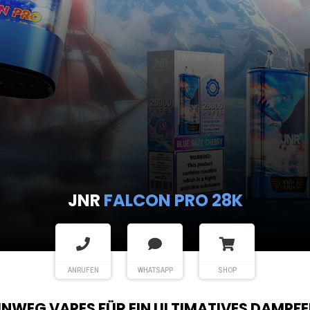
JNR
FALCON PRO 28K
ANRUFEN
WHATSAPP
SHOP
EINWEG VAPES FÜR EIN ULTIMATIVES DAMPFE