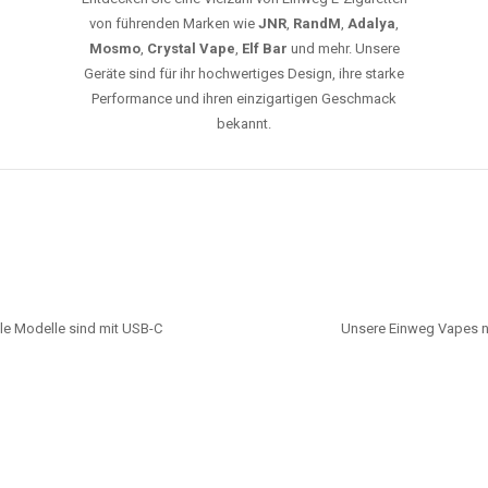
von führenden Marken wie
JNR
,
RandM
,
Adalya
,
Mosmo
,
Crystal Vape
,
Elf Bar
und mehr. Unsere
Geräte sind für ihr hochwertiges Design, ihre starke
Performance und ihren einzigartigen Geschmack
bekannt.
le Modelle sind mit USB-C
Unsere Einweg Vapes n