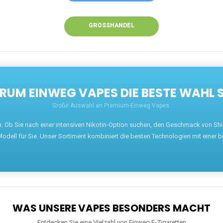
GROSSHANDEL
UM EINWEG VAPES DIE BESTE WAHL 
Große Auswahl an Premium-Einweg Vapes.
en. Ob Sie nach einer intensiven Nikotin-Option suchen, den Geschmack von S
odell für Sie. Unser Sortiment kombiniert die besten Technologien mit einer b
WAS UNSERE VAPES BESONDERS MACHT
Entdecken Sie eine Vielzahl von Einweg E-Zigaretten