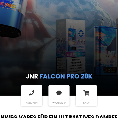
JNR
FALCON PRO 28K
ANRUFEN
WHATSAPP
SHOP
EINWEG VAPES FÜR EIN ULTIMATIVES DAMPFE