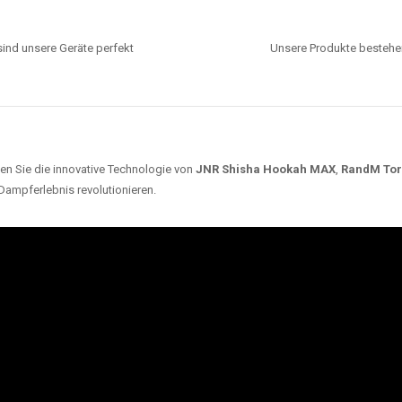
ind unsere Geräte perfekt
Unsere Produkte bestehen
en Sie die innovative Technologie von
JNR Shisha Hookah MAX
,
RandM To
 Dampferlebnis revolutionieren.