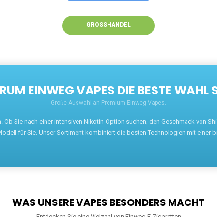
GROSSHANDEL
UM EINWEG VAPES DIE BESTE WAHL 
Große Auswahl an Premium-Einweg Vapes.
en. Ob Sie nach einer intensiven Nikotin-Option suchen, den Geschmack von S
odell für Sie. Unser Sortiment kombiniert die besten Technologien mit einer b
WAS UNSERE VAPES BESONDERS MACHT
Entdecken Sie eine Vielzahl von Einweg E-Zigaretten