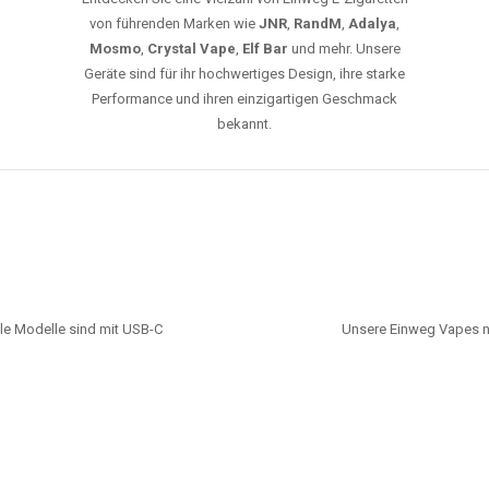
von führenden Marken wie
JNR
,
RandM
,
Adalya
,
Mosmo
,
Crystal Vape
,
Elf Bar
und mehr. Unsere
Geräte sind für ihr hochwertiges Design, ihre starke
Performance und ihren einzigartigen Geschmack
bekannt.
le Modelle sind mit USB-C
Unsere Einweg Vapes n