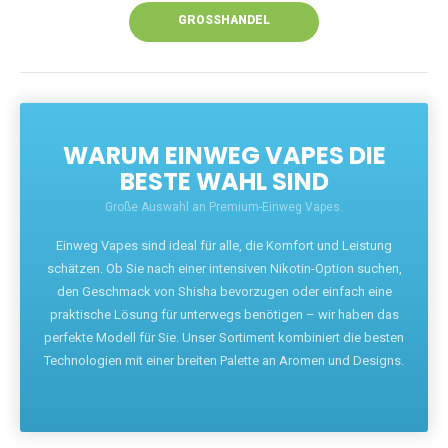
GROSSHANDEL
WARUM EINWEG VAPES DIE
BESTE WAHL SIND
Große Auswahl an Premium-Einweg Vapes.
Einweg Vapes sind ideal für alle, die Komfort und Leistung
schätzen. Ob Sie nach einer intensiven Nikotin-Option suchen,
den Geschmack von Shisha bevorzugen oder einfach eine
praktische Lösung für unterwegs benötigen – wir haben das
perfekte Modell für Sie. Unser Sortiment kombiniert die besten
Technologien mit einer breiten Palette an Aromen und Designs.