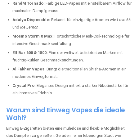
RandM Tornado:
Farbige LED-Vapes mit einstellbarem Airflow für
maximalen Dampfgenuss.
Adalya Disposable:
Bekannt für einzigartige Aromen wie
Love 66
und
Ice Lemon
.
Mosmo Storm X Max:
Fortschrittliche Mesh-Coil-Technologie für
intensive Geschmacksentfaltung.
Elf Bar 600 & 1500:
Eine der weltweit beliebtesten Marken mit
fruchtig-kühlen Geschmacksrichtungen.
Al Fakher Vapes:
Bringt die traditionellen Shisha-Aromen in ein
modernes Einwegformat.
Crystal Pro:
Elegantes Design mit extra starker Nikotinstärke für
ein intensives Erlebnis.
Warum sind Einweg Vapes die ideale
Wahl?
Einweg E-Zigaretten bieten eine mühelose und flexible Möglichkeit,
das Dampfen zu genießen. Gerade in einer lebendigen Stadt wie