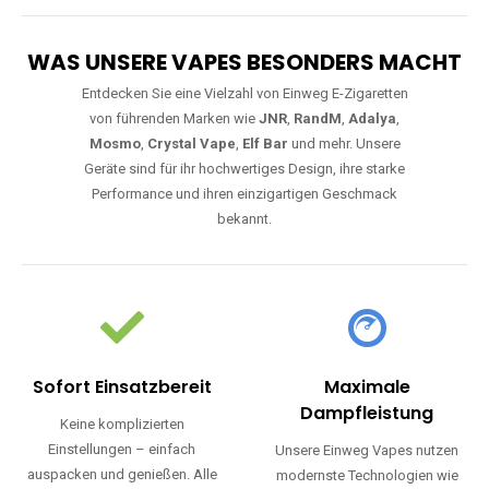
WAS UNSERE VAPES BESONDERS MACHT
Entdecken Sie eine Vielzahl von Einweg E-Zigaretten
von führenden Marken wie
JNR
,
RandM
,
Adalya
,
Mosmo
,
Crystal Vape
,
Elf Bar
und mehr. Unsere
Geräte sind für ihr hochwertiges Design, ihre starke
Performance und ihren einzigartigen Geschmack
bekannt.
Sofort Einsatzbereit
Maximale
Dampfleistung
Keine komplizierten
Einstellungen – einfach
Unsere Einweg Vapes nutzen
auspacken und genießen. Alle
modernste Technologien wie