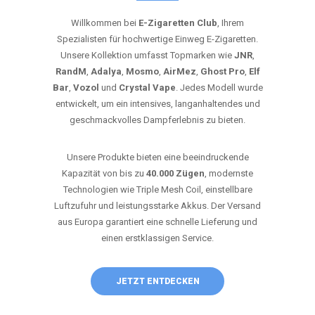
Willkommen bei
E-Zigaretten Club
, Ihrem
Spezialisten für hochwertige Einweg E-Zigaretten.
Unsere Kollektion umfasst Topmarken wie
JNR
,
RandM
,
Adalya
,
Mosmo
,
AirMez
,
Ghost Pro
,
Elf
Bar
,
Vozol
und
Crystal Vape
. Jedes Modell wurde
entwickelt, um ein intensives, langanhaltendes und
geschmackvolles Dampferlebnis zu bieten.
Unsere Produkte bieten eine beeindruckende
Kapazität von bis zu
40.000 Zügen
, modernste
Technologien wie Triple Mesh Coil, einstellbare
Luftzufuhr und leistungsstarke Akkus. Der Versand
aus Europa garantiert eine schnelle Lieferung und
einen erstklassigen Service.
JETZT ENTDECKEN