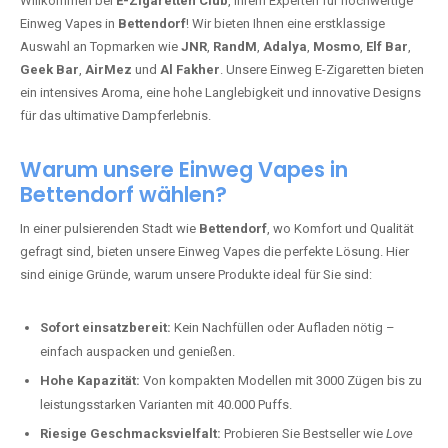
Willkommen bei
E-Zigaretten Club
, Ihrem Experten für hochwertige
Einweg Vapes in
Bettendorf
! Wir bieten Ihnen eine erstklassige
Auswahl an Topmarken wie
JNR
,
RandM
,
Adalya
,
Mosmo
,
Elf Bar
,
Geek Bar
,
AirMez
und
Al Fakher
. Unsere Einweg E-Zigaretten bieten
ein intensives Aroma, eine hohe Langlebigkeit und innovative Designs
für das ultimative Dampferlebnis.
Warum unsere Einweg Vapes in
Bettendorf wählen?
In einer pulsierenden Stadt wie
Bettendorf
, wo Komfort und Qualität
gefragt sind, bieten unsere Einweg Vapes die perfekte Lösung. Hier
sind einige Gründe, warum unsere Produkte ideal für Sie sind:
Sofort einsatzbereit:
Kein Nachfüllen oder Aufladen nötig –
einfach auspacken und genießen.
Hohe Kapazität:
Von kompakten Modellen mit 3000 Zügen bis zu
leistungsstarken Varianten mit 40.000 Puffs.
Riesige Geschmacksvielfalt:
Probieren Sie Bestseller wie
Love