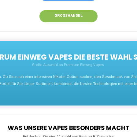
GROSSHANDEL
UM EINWEG VAPES DIE BESTE WAHL 
Große Auswahl an Premium-Einweg Vapes.
en. Ob Sie nach einer intensiven Nikotin-Option suchen, den Geschmack von S
odell für Sie. Unser Sortiment kombiniert die besten Technologien mit einer b
WAS UNSERE VAPES BESONDERS MACHT
Entdecken Sie eine Vielzahl von Einweg E-Zigaretten