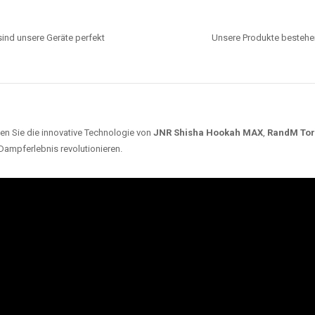
ind unsere Geräte perfekt
Unsere Produkte bestehen
en Sie die innovative Technologie von
JNR Shisha Hookah MAX
,
RandM To
 Dampferlebnis revolutionieren.