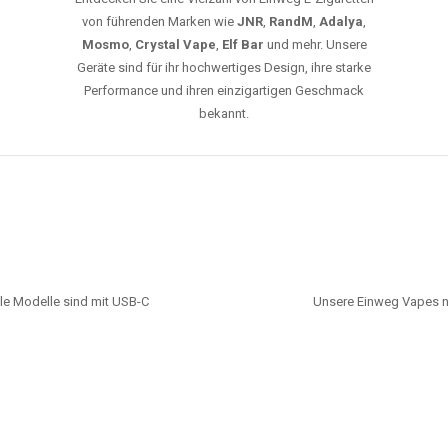
von führenden Marken wie
JNR
,
RandM
,
Adalya
,
Mosmo
,
Crystal Vape
,
Elf Bar
und mehr. Unsere
Geräte sind für ihr hochwertiges Design, ihre starke
Performance und ihren einzigartigen Geschmack
bekannt.
le Modelle sind mit USB-C
Unsere Einweg Vapes n