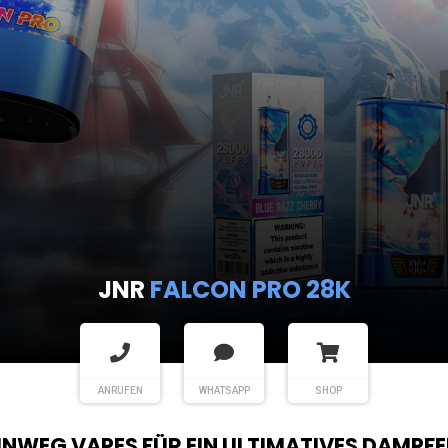
JNR
FALCON PRO 28K
ANRUFEN
WHATSAPP
SHOP
EINWEG VAPES FÜR EIN ULTIMATIVES DAMPFE