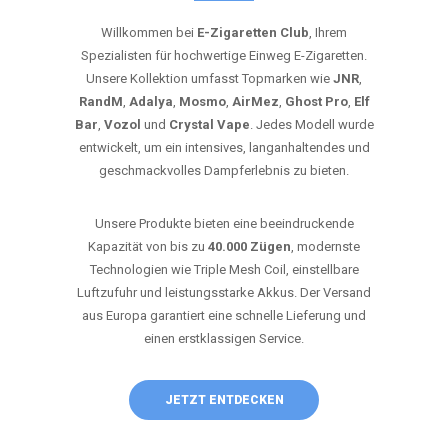
Willkommen bei
E-Zigaretten Club
, Ihrem
Spezialisten für hochwertige Einweg E-Zigaretten.
Unsere Kollektion umfasst Topmarken wie
JNR
,
RandM
,
Adalya
,
Mosmo
,
AirMez
,
Ghost Pro
,
Elf
Bar
,
Vozol
und
Crystal Vape
. Jedes Modell wurde
entwickelt, um ein intensives, langanhaltendes und
geschmackvolles Dampferlebnis zu bieten.
Unsere Produkte bieten eine beeindruckende
Kapazität von bis zu
40.000 Zügen
, modernste
Technologien wie Triple Mesh Coil, einstellbare
Luftzufuhr und leistungsstarke Akkus. Der Versand
aus Europa garantiert eine schnelle Lieferung und
einen erstklassigen Service.
JETZT ENTDECKEN