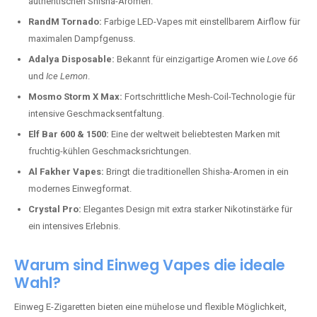
authentischen Shisha-Aromen.
RandM Tornado:
Farbige LED-Vapes mit einstellbarem Airflow für
maximalen Dampfgenuss.
Adalya Disposable:
Bekannt für einzigartige Aromen wie
Love 66
und
Ice Lemon
.
Mosmo Storm X Max:
Fortschrittliche Mesh-Coil-Technologie für
intensive Geschmacksentfaltung.
Elf Bar 600 & 1500:
Eine der weltweit beliebtesten Marken mit
fruchtig-kühlen Geschmacksrichtungen.
Al Fakher Vapes:
Bringt die traditionellen Shisha-Aromen in ein
modernes Einwegformat.
Crystal Pro:
Elegantes Design mit extra starker Nikotinstärke für
ein intensives Erlebnis.
Warum sind Einweg Vapes die ideale
Wahl?
Einweg E-Zigaretten bieten eine mühelose und flexible Möglichkeit,