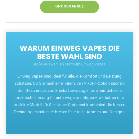
GROSSHANDEL
WARUM EINWEG VAPES DIE
BESTE WAHL SIND
Große Auswahl an Premium-Einweg Vapes.
Einweg Vapes sind ideal für alle, die Komfort und Leistung
schätzen. Ob Sie nach einer intensiven Nikotin-Option suchen,
den Geschmack von Shisha bevorzugen oder einfach eine
praktische Lösung für unterwegs benötigen – wir haben das
perfekte Modell für Sie. Unser Sortiment kombiniert die besten
Technologien mit einer breiten Palette an Aromen und Designs.