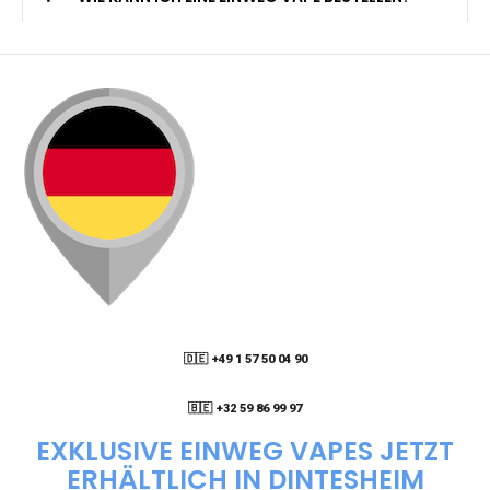
🇩🇪 +49 1 57 50 04 90
05
🇧🇪 +32 59 86 99 97
EXKLUSIVE EINWEG VAPES JETZT
ERHÄLTLICH IN DINTESHEIM