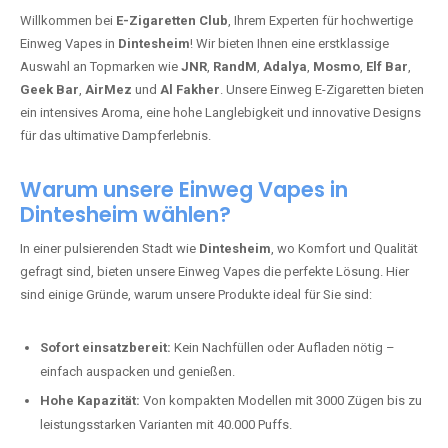
Willkommen bei
E-Zigaretten Club
, Ihrem Experten für hochwertige
Einweg Vapes in
Dintesheim
! Wir bieten Ihnen eine erstklassige
Auswahl an Topmarken wie
JNR
,
RandM
,
Adalya
,
Mosmo
,
Elf Bar
,
Geek Bar
,
AirMez
und
Al Fakher
. Unsere Einweg E-Zigaretten bieten
ein intensives Aroma, eine hohe Langlebigkeit und innovative Designs
für das ultimative Dampferlebnis.
Warum unsere Einweg Vapes in
Dintesheim wählen?
In einer pulsierenden Stadt wie
Dintesheim
, wo Komfort und Qualität
gefragt sind, bieten unsere Einweg Vapes die perfekte Lösung. Hier
sind einige Gründe, warum unsere Produkte ideal für Sie sind:
Sofort einsatzbereit:
Kein Nachfüllen oder Aufladen nötig –
einfach auspacken und genießen.
Hohe Kapazität:
Von kompakten Modellen mit 3000 Zügen bis zu
leistungsstarken Varianten mit 40.000 Puffs.