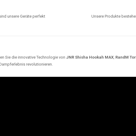
ind unsere Geräte perfekt
Unsere Produkte bestehen
en Sie die innovative Technologie von
JNR Shisha Hookah MAX
,
RandM To
 Dampferlebnis revolutionieren.