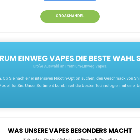
GROSSHANDEL
UM EINWEG VAPES DIE BESTE WAHL 
Große Auswahl an Premium-Einweg Vapes.
en. Ob Sie nach einer intensiven Nikotin-Option suchen, den Geschmack von S
odell für Sie. Unser Sortiment kombiniert die besten Technologien mit einer b
WAS UNSERE VAPES BESONDERS MACHT
Entdecken Sie eine Vielzahl von Einweg E-Zigaretten