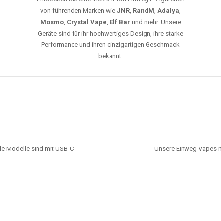
von führenden Marken wie
JNR
,
RandM
,
Adalya
,
Mosmo
,
Crystal Vape
,
Elf Bar
und mehr. Unsere
Geräte sind für ihr hochwertiges Design, ihre starke
Performance und ihren einzigartigen Geschmack
bekannt.
le Modelle sind mit USB-C
Unsere Einweg Vapes n