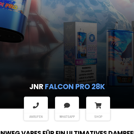
JNR
FALCON PRO 28K
ANRUFEN
WHATSAPP
SHOP
EINWEG VAPES FÜR EIN ULTIMATIVES DAMPFE