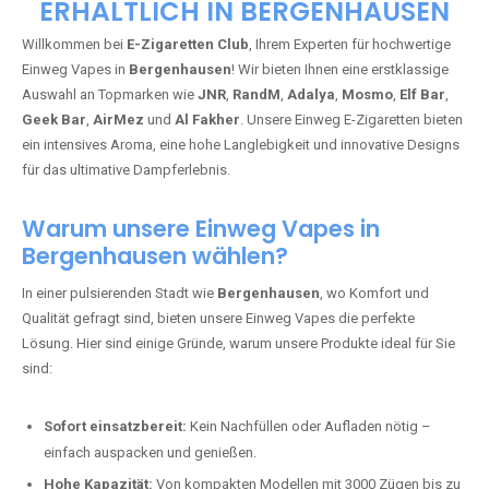
ERHÄLTLICH IN BERGENHAUSEN
Willkommen bei
E-Zigaretten Club
, Ihrem Experten für hochwertige
Einweg Vapes in
Bergenhausen
! Wir bieten Ihnen eine erstklassige
Auswahl an Topmarken wie
JNR
,
RandM
,
Adalya
,
Mosmo
,
Elf Bar
,
Geek Bar
,
AirMez
und
Al Fakher
. Unsere Einweg E-Zigaretten bieten
ein intensives Aroma, eine hohe Langlebigkeit und innovative Designs
für das ultimative Dampferlebnis.
Warum unsere Einweg Vapes in
Bergenhausen wählen?
In einer pulsierenden Stadt wie
Bergenhausen
, wo Komfort und
Qualität gefragt sind, bieten unsere Einweg Vapes die perfekte
Lösung. Hier sind einige Gründe, warum unsere Produkte ideal für Sie
sind:
Sofort einsatzbereit:
Kein Nachfüllen oder Aufladen nötig –
einfach auspacken und genießen.
Hohe Kapazität:
Von kompakten Modellen mit 3000 Zügen bis zu