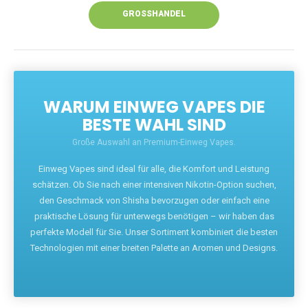
GROSSHANDEL
WARUM EINWEG VAPES DIE
BESTE WAHL SIND
Große Auswahl an Premium-Einweg Vapes.
Einweg Vapes sind ideal für alle, die Komfort und Leistung
schätzen. Ob Sie nach einer intensiven Nikotin-Option suchen,
den Geschmack von Shisha bevorzugen oder einfach eine
praktische Lösung für unterwegs benötigen – wir haben das
perfekte Modell für Sie. Unser Sortiment kombiniert die besten
Technologien mit einer breiten Palette an Aromen und Designs.