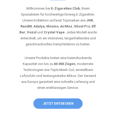
Willkommen bei
E-Zigaretten Club
, Ihrem
Spezialisten für hochwertige Einweg E-Zigaretten.
Unsere Kollektion umfasst Topmarken wie
JNR
,
RandM
,
Adalya
,
Mosmo
,
AirMez
,
Ghost Pro
,
Elf
Bar
,
Vozol
und
Crystal Vape
. Jedes Modell wurde
entwickelt, um ein intensives, langanhaltendes und
geschmackvolles Dampferlebnis zu bieten.
Unsere Produkte bieten eine beeindruckende
Kapazität von bis zu
40.000 Zügen
, modernste
Technologien wie Triple Mesh Coil, einstellbare
Luftzufuhr und leistungsstarke Akkus. Der Versand
aus Europa garantiert eine schnelle Lieferung und
einen erstklassigen Service.
JETZT ENTDECKEN