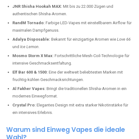
JNR Shisha Hookah MAX:
Mit bis zu 22.000 Zügen und
authentischen Shisha-Aromen.
RandM Tornado:
Farbige LED-Vapes mit einstellbarem Airflow für
maximalen Dampfgenuss.
Adalya Disposable:
Bekannt für einzigartige Aromen wie
Love 66
und
Ice Lemon
.
Mosmo Storm X Max:
Fortschrittliche Mesh-Coil-Technologie für
intensive Geschmacksentfaltung.
Elf Bar 600 & 1500:
Eine der weltweit beliebtesten Marken mit
fruchtig-kühlen Geschmacksrichtungen.
Al Fakher Vapes:
Bringt die traditionellen Shisha-Aromen in ein
modernes Einwegformat.
Crystal Pro:
Elegantes Design mit extra starker Nikotinstärke für
ein intensives Erlebnis.
Warum sind Einweg Vapes die ideale
Wahl?