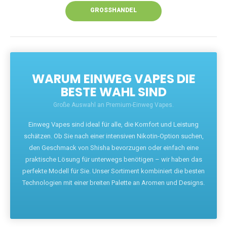
GROSSHANDEL
WARUM EINWEG VAPES DIE
BESTE WAHL SIND
Große Auswahl an Premium-Einweg Vapes.
Einweg Vapes sind ideal für alle, die Komfort und Leistung
schätzen. Ob Sie nach einer intensiven Nikotin-Option suchen,
den Geschmack von Shisha bevorzugen oder einfach eine
praktische Lösung für unterwegs benötigen – wir haben das
perfekte Modell für Sie. Unser Sortiment kombiniert die besten
Technologien mit einer breiten Palette an Aromen und Designs.