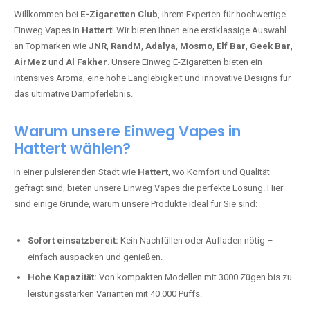
Willkommen bei
E-Zigaretten Club
, Ihrem Experten für hochwertige
Einweg Vapes in
Hattert
! Wir bieten Ihnen eine erstklassige Auswahl
an Topmarken wie
JNR
,
RandM
,
Adalya
,
Mosmo
,
Elf Bar
,
Geek Bar
,
AirMez
und
Al Fakher
. Unsere Einweg E-Zigaretten bieten ein
intensives Aroma, eine hohe Langlebigkeit und innovative Designs für
das ultimative Dampferlebnis.
Warum unsere Einweg Vapes in
Hattert wählen?
In einer pulsierenden Stadt wie
Hattert
, wo Komfort und Qualität
gefragt sind, bieten unsere Einweg Vapes die perfekte Lösung. Hier
sind einige Gründe, warum unsere Produkte ideal für Sie sind:
Sofort einsatzbereit:
Kein Nachfüllen oder Aufladen nötig –
einfach auspacken und genießen.
Hohe Kapazität:
Von kompakten Modellen mit 3000 Zügen bis zu
leistungsstarken Varianten mit 40.000 Puffs.