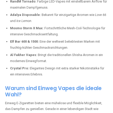
RandM Tornado:
Farbige LED-Vapes mit einstellbarem Airflow für
maximalen Dampfgenuss.
Adalya Disposable:
Bekannt für einzigartige Aromen wie
Love 66
und
Ice Lemon
.
Mosmo Storm X Max:
Fortschrittliche Mesh-Coil-Technologie für
intensive Geschmacksentfaltung.
Elf Bar 600 & 1500:
Eine der weltweit beliebtesten Marken mit
fruchtig-kühlen Geschmacksrichtungen.
Al Fakher Vapes:
Bringt die traditionellen Shisha-Aromen in ein
modernes Einwegformat.
Crystal Pro:
Elegantes Design mit extra starker Nikotinstärke für
ein intensives Erlebnis.
Warum sind Einweg Vapes die ideale
Wahl?
Einweg E-Zigaretten bieten eine mühelose und flexible Möglichkeit,
das Dampfen zu genießen. Gerade in einer lebendigen Stadt wie