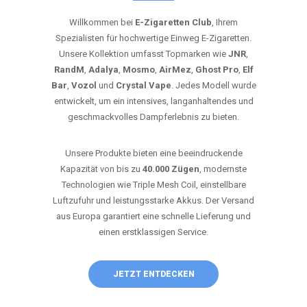
Willkommen bei
E-Zigaretten Club
, Ihrem
Spezialisten für hochwertige Einweg E-Zigaretten.
Unsere Kollektion umfasst Topmarken wie
JNR
,
RandM
,
Adalya
,
Mosmo
,
AirMez
,
Ghost Pro
,
Elf
Bar
,
Vozol
und
Crystal Vape
. Jedes Modell wurde
entwickelt, um ein intensives, langanhaltendes und
geschmackvolles Dampferlebnis zu bieten.
Unsere Produkte bieten eine beeindruckende
Kapazität von bis zu
40.000 Zügen
, modernste
Technologien wie Triple Mesh Coil, einstellbare
Luftzufuhr und leistungsstarke Akkus. Der Versand
aus Europa garantiert eine schnelle Lieferung und
einen erstklassigen Service.
JETZT ENTDECKEN