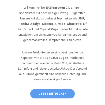
Willkommen bei
E-Zigaretten Club
, Ihrem
Spezialisten für hochwertige Einweg E-Zigaretten.
Unsere Kollektion umfasst Topmarken wie
JNR
,
RandM
,
Adalya
,
Mosmo
,
AirMez
,
Ghost Pro
,
Elf
Bar
,
Vozol
und
Crystal Vape
. Jedes Modell wurde
entwickelt, um ein intensives, langanhaltendes und
geschmackvolles Dampferlebnis zu bieten.
Unsere Produkte bieten eine beeindruckende
Kapazität von bis zu
40.000 Zügen
, modernste
Technologien wie Triple Mesh Coil, einstellbare
Luftzufuhr und leistungsstarke Akkus. Der Versand
aus Europa garantiert eine schnelle Lieferung und
einen erstklassigen Service.
JETZT ENTDECKEN