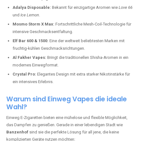
Adalya Disposable:
Bekannt für einzigartige Aromen wie
Love 66
und
Ice Lemon
.
Mosmo Storm X Max:
Fortschrittliche Mesh-Coil-Technologie für
intensive Geschmacksentfaltung.
Elf Bar 600 & 1500:
Eine der weltweit beliebtesten Marken mit
fruchtig-kühlen Geschmacksrichtungen.
Al Fakher Vapes:
Bringt die traditionellen Shisha-Aromen in ein
modernes Einwegformat.
Crystal Pro:
Elegantes Design mit extra starker Nikotinstärke für
ein intensives Erlebnis.
Warum sind Einweg Vapes die ideale
Wahl?
Einweg E-Zigaretten bieten eine mühelose und flexible Möglichkeit,
das Dampfen zu genießen. Gerade in einer lebendigen Stadt wie
Banzenhof
sind sie die perfekte Lösung für all jene, die keine
komplizierten Geräte nutzen möchten: