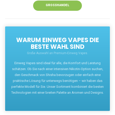
GROSSHANDEL
WARUM EINWEG VAPES DIE
BESTE WAHL SIND
Große Auswahl an Premium-Einweg Vapes.
Einweg Vapes sind ideal für alle, die Komfort und Leistung
schätzen. Ob Sie nach einer intensiven Nikotin-Option suchen,
den Geschmack von Shisha bevorzugen oder einfach eine
praktische Lösung für unterwegs benötigen – wir haben das
perfekte Modell für Sie. Unser Sortiment kombiniert die besten
Technologien mit einer breiten Palette an Aromen und Designs.