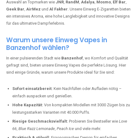
Auswahl an Topmarken wie
JNR
,
RandM
,
Adalya
,
Mosmo
,
Elf Bar
,
Geek Bar
,
AirMez
und
Al Fakher
. Unsere Einweg E-Zigaretten bieten
ein intensives Aroma, eine hohe Langlebigkeit und innovative Designs
für das ultimative Dampferlebnis.
Warum unsere Einweg Vapes in
Banzenhof wählen?
In einer pulsierenden Stadt wie
Banzenhof
, wo Komfort und Qualität
gefragt sind, bieten unsere Einweg Vapes die perfekte Lösung. Hier
sind einige Gründe, warum unsere Produkte ideal für Sie sind:
Sofort einsatzbereit:
Kein Nachfüllen oder Aufladen nötig –
einfach auspacken und genießen.
Hohe Kapazität:
Von kompakten Modellen mit 3000 Zügen bis zu
leistungsstarken Varianten mit 40.000 Puffs.
Riesige Geschmacksvielfalt:
Probieren Sie Bestseller wie
Love
66
,
Blue Razz Lemonade
,
Peach Ice
und viele mehr.
Praktisch & stilvoll:
Ergonomisches Design für einfaches