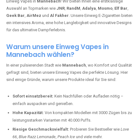
Einweg Vapes in
Mannebach
! Wir bieten Ihnen eine erstklassige
Auswahl an Topmarken wie
JNR
,
RandM
,
Adalya
,
Mosmo
,
Elf Bar
,
Geek Bar
,
AirMez
und
Al Fakher
. Unsere Einweg E-Zigaretten bieten
ein intensives Aroma, eine hohe Langlebigkeit und innovative Designs
für das ultimative Dampferlebnis.
Warum unsere Einweg Vapes in
Mannebach wählen?
In einer pulsierenden Stadt wie
Mannebach
, wo Komfort und Qualität
gefragt sind, bieten unsere Einweg Vapes die perfekte Lösung. Hier
sind einige Gründe, warum unsere Produkte ideal für Sie sind:
Sofort einsatzbereit:
Kein Nachfüllen oder Aufladen nötig –
einfach auspacken und genießen.
Hohe Kapazität:
Von kompakten Modellen mit 3000 Zügen bis zu
leistungsstarken Varianten mit 40.000 Puffs.
Riesige Geschmacksvielfalt:
Probieren Sie Bestseller wie
Love
66
,
Blue Razz Lemonade
,
Peach Ice
und viele mehr.