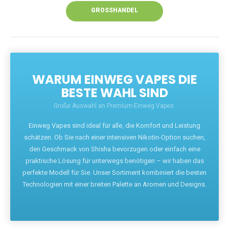
GROSSHANDEL
WARUM EINWEG VAPES DIE
BESTE WAHL SIND
Große Auswahl an Premium-Einweg Vapes.
Einweg Vapes sind ideal für alle, die Komfort und Leistung
schätzen. Ob Sie nach einer intensiven Nikotin-Option suchen,
den Geschmack von Shisha bevorzugen oder einfach eine
praktische Lösung für unterwegs benötigen – wir haben das
perfekte Modell für Sie. Unser Sortiment kombiniert die besten
Technologien mit einer breiten Palette an Aromen und Designs.