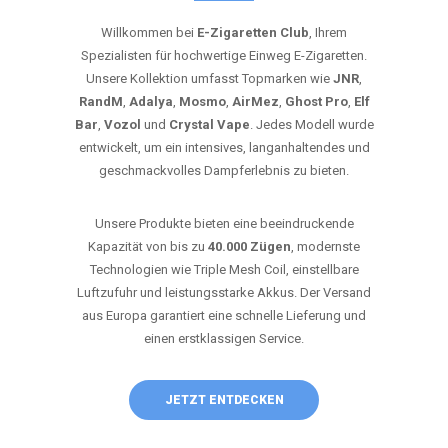
Willkommen bei
E-Zigaretten Club
, Ihrem
Spezialisten für hochwertige Einweg E-Zigaretten.
Unsere Kollektion umfasst Topmarken wie
JNR
,
RandM
,
Adalya
,
Mosmo
,
AirMez
,
Ghost Pro
,
Elf
Bar
,
Vozol
und
Crystal Vape
. Jedes Modell wurde
entwickelt, um ein intensives, langanhaltendes und
geschmackvolles Dampferlebnis zu bieten.
Unsere Produkte bieten eine beeindruckende
Kapazität von bis zu
40.000 Zügen
, modernste
Technologien wie Triple Mesh Coil, einstellbare
Luftzufuhr und leistungsstarke Akkus. Der Versand
aus Europa garantiert eine schnelle Lieferung und
einen erstklassigen Service.
JETZT ENTDECKEN