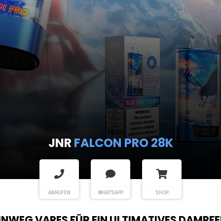
JNR
FALCON PRO 28K
ANRUFEN
WHATSAPP
SHOP
EINWEG VAPES FÜR EIN ULTIMATIVES DAMPFE