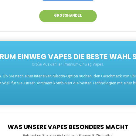
GROSSHANDEL
UM EINWEG VAPES DIE BESTE WAHL 
Große Auswahl an Premium-Einweg Vapes.
en. Ob Sie nach einer intensiven Nikotin-Option suchen, den Geschmack von S
odell für Sie. Unser Sortiment kombiniert die besten Technologien mit einer b
WAS UNSERE VAPES BESONDERS MACHT
Entdecken Sie eine Vielzahl von Einweg E-Zigaretten