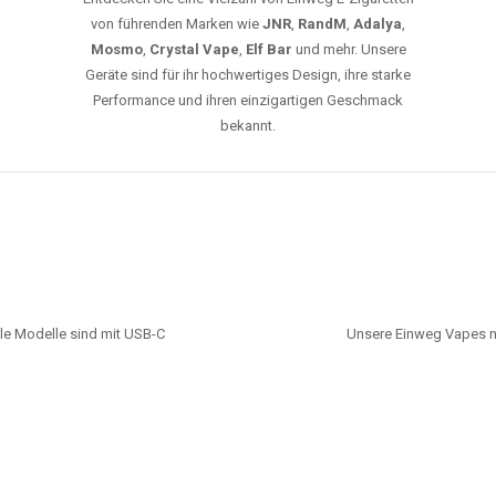
von führenden Marken wie
JNR
,
RandM
,
Adalya
,
Mosmo
,
Crystal Vape
,
Elf Bar
und mehr. Unsere
Geräte sind für ihr hochwertiges Design, ihre starke
Performance und ihren einzigartigen Geschmack
bekannt.
le Modelle sind mit USB-C
Unsere Einweg Vapes n