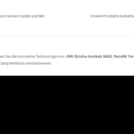
ind unsere Geräte perfekt
Unsere Produkte bestehen
en Sie die innovative Technologie von
JNR Shisha Hookah MAX
,
RandM To
 Dampferlebnis revolutionieren.