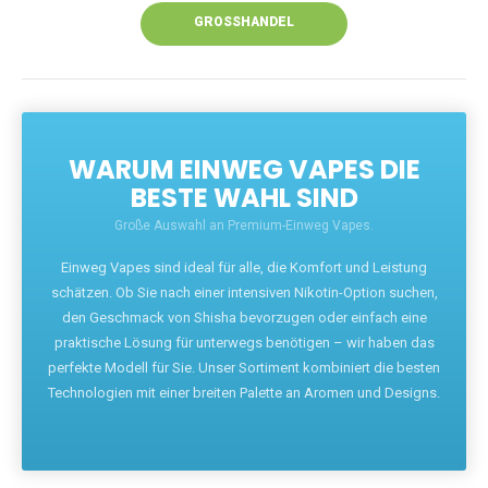
GROSSHANDEL
WARUM EINWEG VAPES DIE
BESTE WAHL SIND
Große Auswahl an Premium-Einweg Vapes.
Einweg Vapes sind ideal für alle, die Komfort und Leistung
schätzen. Ob Sie nach einer intensiven Nikotin-Option suchen,
den Geschmack von Shisha bevorzugen oder einfach eine
praktische Lösung für unterwegs benötigen – wir haben das
perfekte Modell für Sie. Unser Sortiment kombiniert die besten
Technologien mit einer breiten Palette an Aromen und Designs.