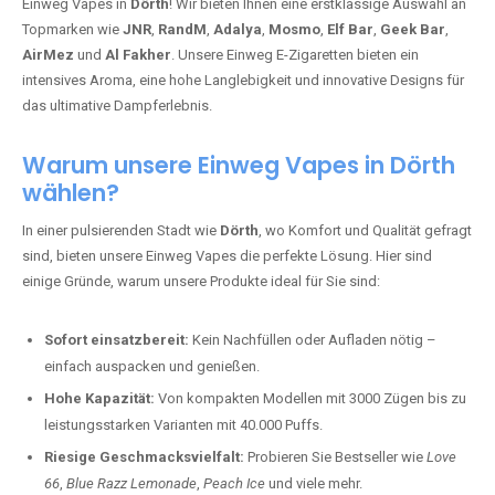
Einweg Vapes in
Dörth
! Wir bieten Ihnen eine erstklassige Auswahl an
Topmarken wie
JNR
,
RandM
,
Adalya
,
Mosmo
,
Elf Bar
,
Geek Bar
,
AirMez
und
Al Fakher
. Unsere Einweg E-Zigaretten bieten ein
intensives Aroma, eine hohe Langlebigkeit und innovative Designs für
das ultimative Dampferlebnis.
Warum unsere Einweg Vapes in Dörth
wählen?
In einer pulsierenden Stadt wie
Dörth
, wo Komfort und Qualität gefragt
sind, bieten unsere Einweg Vapes die perfekte Lösung. Hier sind
einige Gründe, warum unsere Produkte ideal für Sie sind:
Sofort einsatzbereit:
Kein Nachfüllen oder Aufladen nötig –
einfach auspacken und genießen.
Hohe Kapazität:
Von kompakten Modellen mit 3000 Zügen bis zu
leistungsstarken Varianten mit 40.000 Puffs.
Riesige Geschmacksvielfalt:
Probieren Sie Bestseller wie
Love
66
,
Blue Razz Lemonade
,
Peach Ice
und viele mehr.