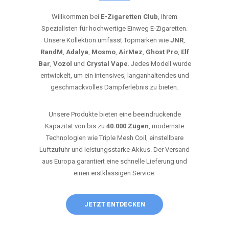
Willkommen bei
E-Zigaretten Club
, Ihrem
Spezialisten für hochwertige Einweg E-Zigaretten.
Unsere Kollektion umfasst Topmarken wie
JNR
,
RandM
,
Adalya
,
Mosmo
,
AirMez
,
Ghost Pro
,
Elf
Bar
,
Vozol
und
Crystal Vape
. Jedes Modell wurde
entwickelt, um ein intensives, langanhaltendes und
geschmackvolles Dampferlebnis zu bieten.
Unsere Produkte bieten eine beeindruckende
Kapazität von bis zu
40.000 Zügen
, modernste
Technologien wie Triple Mesh Coil, einstellbare
Luftzufuhr und leistungsstarke Akkus. Der Versand
aus Europa garantiert eine schnelle Lieferung und
einen erstklassigen Service.
JETZT ENTDECKEN