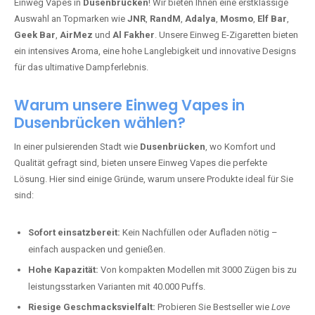
Einweg Vapes in
Dusenbrücken
! Wir bieten Ihnen eine erstklassige
Auswahl an Topmarken wie
JNR
,
RandM
,
Adalya
,
Mosmo
,
Elf Bar
,
Geek Bar
,
AirMez
und
Al Fakher
. Unsere Einweg E-Zigaretten bieten
ein intensives Aroma, eine hohe Langlebigkeit und innovative Designs
für das ultimative Dampferlebnis.
Warum unsere Einweg Vapes in
Dusenbrücken wählen?
In einer pulsierenden Stadt wie
Dusenbrücken
, wo Komfort und
Qualität gefragt sind, bieten unsere Einweg Vapes die perfekte
Lösung. Hier sind einige Gründe, warum unsere Produkte ideal für Sie
sind:
Sofort einsatzbereit:
Kein Nachfüllen oder Aufladen nötig –
einfach auspacken und genießen.
Hohe Kapazität:
Von kompakten Modellen mit 3000 Zügen bis zu
leistungsstarken Varianten mit 40.000 Puffs.
Riesige Geschmacksvielfalt:
Probieren Sie Bestseller wie
Love