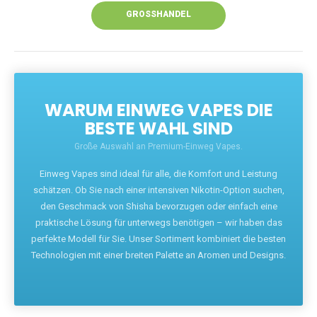
GROSSHANDEL
WARUM EINWEG VAPES DIE
BESTE WAHL SIND
Große Auswahl an Premium-Einweg Vapes.
Einweg Vapes sind ideal für alle, die Komfort und Leistung
schätzen. Ob Sie nach einer intensiven Nikotin-Option suchen,
den Geschmack von Shisha bevorzugen oder einfach eine
praktische Lösung für unterwegs benötigen – wir haben das
perfekte Modell für Sie. Unser Sortiment kombiniert die besten
Technologien mit einer breiten Palette an Aromen und Designs.