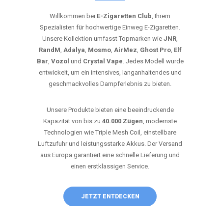
Willkommen bei
E-Zigaretten Club
, Ihrem
Spezialisten für hochwertige Einweg E-Zigaretten.
Unsere Kollektion umfasst Topmarken wie
JNR
,
RandM
,
Adalya
,
Mosmo
,
AirMez
,
Ghost Pro
,
Elf
Bar
,
Vozol
und
Crystal Vape
. Jedes Modell wurde
entwickelt, um ein intensives, langanhaltendes und
geschmackvolles Dampferlebnis zu bieten.
Unsere Produkte bieten eine beeindruckende
Kapazität von bis zu
40.000 Zügen
, modernste
Technologien wie Triple Mesh Coil, einstellbare
Luftzufuhr und leistungsstarke Akkus. Der Versand
aus Europa garantiert eine schnelle Lieferung und
einen erstklassigen Service.
JETZT ENTDECKEN