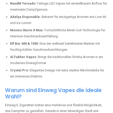
RandM Tornado:
Farbige LED-Vapes mit einstellbarem Airflow für
maximalen Dampfgenuss.
Adalya Disposable:
Bekannt für einzigartige Aromen wie
Love 66
und
Ice Lemon
.
Mosmo Storm X Max:
Fortschrittliche Mesh-Coil-Technologie für
intensive Geschmacksentfaltung.
Elf Bar 600 & 1500:
Eine der weltweit beliebtesten Marken mit
fruchtig-kühlen Geschmacksrichtungen.
Al Fakher Vapes:
Bringt die traditionellen Shisha-Aromen in ein
modernes Einwegformat.
Crystal Pro:
Elegantes Design mit extra starker Nikotinstärke für
ein intensives Erlebnis.
Warum sind Einweg Vapes die ideale
Wahl?
Einweg E-Zigaretten bieten eine mühelose und flexible Möglichkeit,
das Dampfen zu genießen. Gerade in einer lebendigen Stadt wie