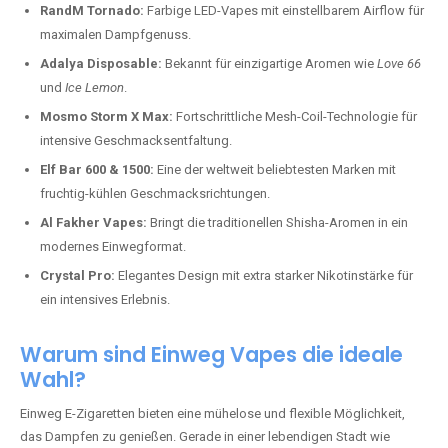
RandM Tornado:
Farbige LED-Vapes mit einstellbarem Airflow für
maximalen Dampfgenuss.
Adalya Disposable:
Bekannt für einzigartige Aromen wie
Love 66
und
Ice Lemon
.
Mosmo Storm X Max:
Fortschrittliche Mesh-Coil-Technologie für
intensive Geschmacksentfaltung.
Elf Bar 600 & 1500:
Eine der weltweit beliebtesten Marken mit
fruchtig-kühlen Geschmacksrichtungen.
Al Fakher Vapes:
Bringt die traditionellen Shisha-Aromen in ein
modernes Einwegformat.
Crystal Pro:
Elegantes Design mit extra starker Nikotinstärke für
ein intensives Erlebnis.
Warum sind Einweg Vapes die ideale
Wahl?
Einweg E-Zigaretten bieten eine mühelose und flexible Möglichkeit,
das Dampfen zu genießen. Gerade in einer lebendigen Stadt wie