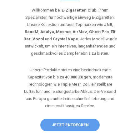
Willkommen bei
E-Zigaretten Club
, Ihrem
Spezialisten für hochwertige Einweg E-Zigaretten.
Unsere Kollektion umfasst Topmarken wie
JNR
,
RandM
,
Adalya
,
Mosmo
,
AirMez
,
Ghost Pro
,
Elf
Bar
,
Vozol
und
Crystal Vape
. Jedes Modell wurde
entwickelt, um ein intensives, langanhaltendes und
geschmackvolles Dampferlebnis zu bieten.
Unsere Produkte bieten eine beeindruckende
Kapazität von bis zu
40.000 Zügen
, modernste
Technologien wie Triple Mesh Coil, einstellbare
Luftzufuhr und leistungsstarke Akkus. Der Versand
aus Europa garantiert eine schnelle Lieferung und
einen erstklassigen Service.
JETZT ENTDECKEN