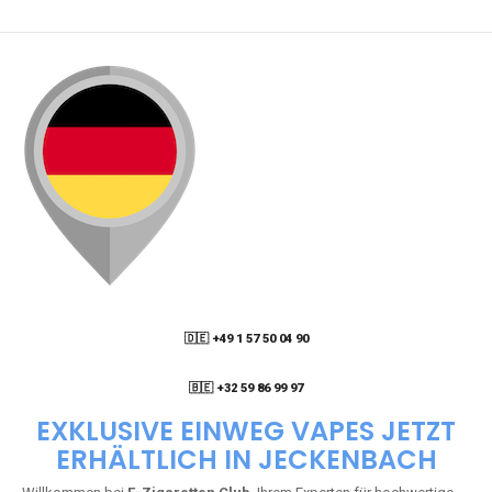
🇩🇪 +49 1 57 50 04 90
05
🇧🇪 +32 59 86 99 97
EXKLUSIVE EINWEG VAPES JETZT
ERHÄLTLICH IN JECKENBACH