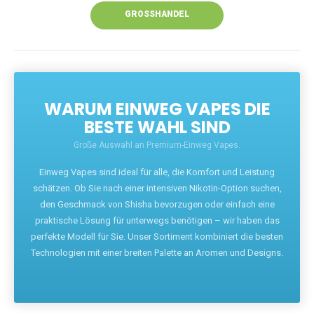
GROSSHANDEL
WARUM EINWEG VAPES DIE
BESTE WAHL SIND
Große Auswahl an Premium-Einweg Vapes.
Einweg Vapes sind ideal für alle, die Komfort und Leistung
schätzen. Ob Sie nach einer intensiven Nikotin-Option suchen,
den Geschmack von Shisha bevorzugen oder einfach eine
praktische Lösung für unterwegs benötigen – wir haben das
perfekte Modell für Sie. Unser Sortiment kombiniert die besten
Technologien mit einer breiten Palette an Aromen und Designs.