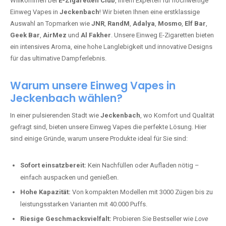
Willkommen bei
E-Zigaretten Club
, Ihrem Experten für hochwertige
Einweg Vapes in
Jeckenbach
! Wir bieten Ihnen eine erstklassige
Auswahl an Topmarken wie
JNR
,
RandM
,
Adalya
,
Mosmo
,
Elf Bar
,
Geek Bar
,
AirMez
und
Al Fakher
. Unsere Einweg E-Zigaretten bieten
ein intensives Aroma, eine hohe Langlebigkeit und innovative Designs
für das ultimative Dampferlebnis.
Warum unsere Einweg Vapes in
Jeckenbach wählen?
In einer pulsierenden Stadt wie
Jeckenbach
, wo Komfort und Qualität
gefragt sind, bieten unsere Einweg Vapes die perfekte Lösung. Hier
sind einige Gründe, warum unsere Produkte ideal für Sie sind:
Sofort einsatzbereit:
Kein Nachfüllen oder Aufladen nötig –
einfach auspacken und genießen.
Hohe Kapazität:
Von kompakten Modellen mit 3000 Zügen bis zu
leistungsstarken Varianten mit 40.000 Puffs.
Riesige Geschmacksvielfalt:
Probieren Sie Bestseller wie
Love