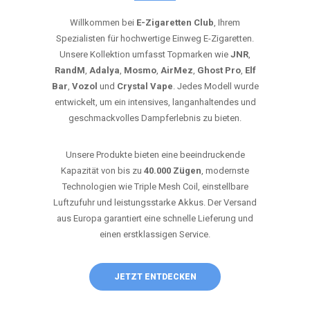
Willkommen bei
E-Zigaretten Club
, Ihrem
Spezialisten für hochwertige Einweg E-Zigaretten.
Unsere Kollektion umfasst Topmarken wie
JNR
,
RandM
,
Adalya
,
Mosmo
,
AirMez
,
Ghost Pro
,
Elf
Bar
,
Vozol
und
Crystal Vape
. Jedes Modell wurde
entwickelt, um ein intensives, langanhaltendes und
geschmackvolles Dampferlebnis zu bieten.
Unsere Produkte bieten eine beeindruckende
Kapazität von bis zu
40.000 Zügen
, modernste
Technologien wie Triple Mesh Coil, einstellbare
Luftzufuhr und leistungsstarke Akkus. Der Versand
aus Europa garantiert eine schnelle Lieferung und
einen erstklassigen Service.
JETZT ENTDECKEN