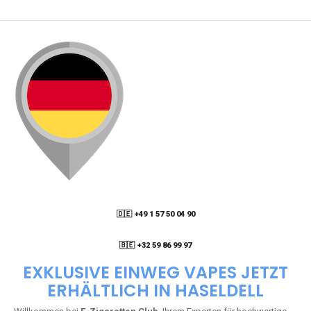
🇩🇪 +49 1 57 50 04 90
05
🇧🇪 +32 59 86 99 97
EXKLUSIVE EINWEG VAPES JETZT
ERHÄLTLICH IN HASELDELL