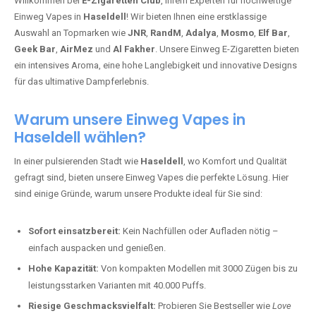
Willkommen bei
E-Zigaretten Club
, Ihrem Experten für hochwertige
Einweg Vapes in
Haseldell
! Wir bieten Ihnen eine erstklassige
Auswahl an Topmarken wie
JNR
,
RandM
,
Adalya
,
Mosmo
,
Elf Bar
,
Geek Bar
,
AirMez
und
Al Fakher
. Unsere Einweg E-Zigaretten bieten
ein intensives Aroma, eine hohe Langlebigkeit und innovative Designs
für das ultimative Dampferlebnis.
Warum unsere Einweg Vapes in
Haseldell wählen?
In einer pulsierenden Stadt wie
Haseldell
, wo Komfort und Qualität
gefragt sind, bieten unsere Einweg Vapes die perfekte Lösung. Hier
sind einige Gründe, warum unsere Produkte ideal für Sie sind:
Sofort einsatzbereit:
Kein Nachfüllen oder Aufladen nötig –
einfach auspacken und genießen.
Hohe Kapazität:
Von kompakten Modellen mit 3000 Zügen bis zu
leistungsstarken Varianten mit 40.000 Puffs.
Riesige Geschmacksvielfalt:
Probieren Sie Bestseller wie
Love