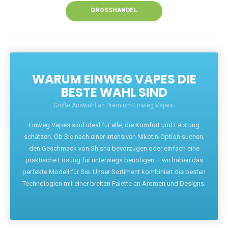
GROSSHANDEL
WARUM EINWEG VAPES DIE
BESTE WAHL SIND
Große Auswahl an Premium-Einweg Vapes.
Einweg Vapes sind ideal für alle, die Komfort und Leistung
schätzen. Ob Sie nach einer intensiven Nikotin-Option suchen,
den Geschmack von Shisha bevorzugen oder einfach eine
praktische Lösung für unterwegs benötigen – wir haben das
perfekte Modell für Sie. Unser Sortiment kombiniert die besten
Technologien mit einer breiten Palette an Aromen und Designs.