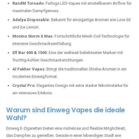
RandM Tornado:
Farbige LED-Vapes mit einstellbarem Airflow für
maximalen Dampfgenuss.
Adalya Disposable:
Bekannt für einzigartige Aromen wie
Love 66
und
Ice Lemon
.
Mosmo Storm X Max:
Fortschrittliche Mesh-Coil-Technologie für
intensive Geschmacksentfaltung.
Elf Bar 600 & 1500:
Eine der weltweit beliebtesten Marken mit
fruchtig-kühlen Geschmacksrichtungen.
Al Fakher Vapes:
Bringt die traditionellen Shisha-Aromen in ein
modernes Einwegformat.
Crystal Pro:
Elegantes Design mit extra starker Nikotinstärke für
ein intensives Erlebnis.
Warum sind Einweg Vapes die ideale
Wahl?
Einweg E-Zigaretten bieten eine mühelose und flexible Möglichkeit,
das Dampfen zu genießen. Gerade in einer lebendigen Stadt wie