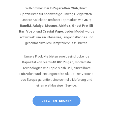
Willkommen bei
E-Zigaretten Club
, Ihrem
Spezialisten für hochwertige Einweg E-Zigaretten.
Unsere Kollektion umfasst Topmarken wie
JNR
,
RandM
,
Adalya
,
Mosmo
,
AirMez
,
Ghost Pro
,
Elf
Bar
,
Vozol
und
Crystal Vape
. Jedes Modell wurde
entwickelt, um ein intensives, langanhaltendes und
geschmackvolles Dampferlebnis zu bieten.
Unsere Produkte bieten eine beeindruckende
Kapazität von bis zu
40.000 Zügen
, modernste
Technologien wie Triple Mesh Coil, einstellbare
Luftzufuhr und leistungsstarke Akkus. Der Versand
aus Europa garantiert eine schnelle Lieferung und
einen erstklassigen Service.
JETZT ENTDECKEN