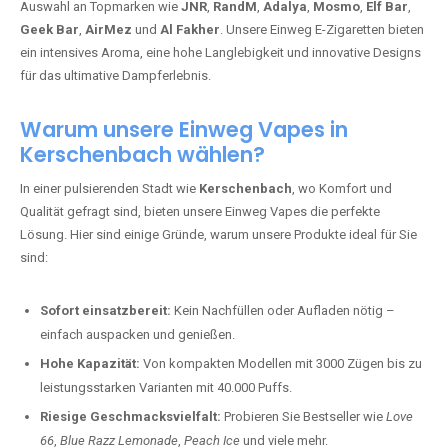
Auswahl an Topmarken wie
JNR
,
RandM
,
Adalya
,
Mosmo
,
Elf Bar
,
Geek Bar
,
AirMez
und
Al Fakher
. Unsere Einweg E-Zigaretten bieten
ein intensives Aroma, eine hohe Langlebigkeit und innovative Designs
für das ultimative Dampferlebnis.
Warum unsere Einweg Vapes in
Kerschenbach wählen?
In einer pulsierenden Stadt wie
Kerschenbach
, wo Komfort und
Qualität gefragt sind, bieten unsere Einweg Vapes die perfekte
Lösung. Hier sind einige Gründe, warum unsere Produkte ideal für Sie
sind:
Sofort einsatzbereit:
Kein Nachfüllen oder Aufladen nötig –
einfach auspacken und genießen.
Hohe Kapazität:
Von kompakten Modellen mit 3000 Zügen bis zu
leistungsstarken Varianten mit 40.000 Puffs.
Riesige Geschmacksvielfalt:
Probieren Sie Bestseller wie
Love
66
,
Blue Razz Lemonade
,
Peach Ice
und viele mehr.