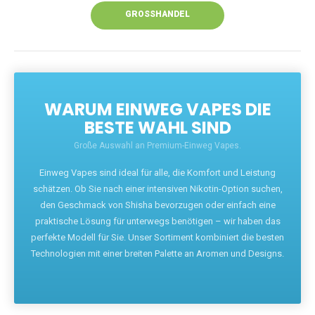
GROSSHANDEL
WARUM EINWEG VAPES DIE
BESTE WAHL SIND
Große Auswahl an Premium-Einweg Vapes.
Einweg Vapes sind ideal für alle, die Komfort und Leistung
schätzen. Ob Sie nach einer intensiven Nikotin-Option suchen,
den Geschmack von Shisha bevorzugen oder einfach eine
praktische Lösung für unterwegs benötigen – wir haben das
perfekte Modell für Sie. Unser Sortiment kombiniert die besten
Technologien mit einer breiten Palette an Aromen und Designs.