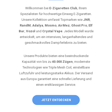
Willkommen bei
E-Zigaretten Club
, Ihrem
Spezialisten für hochwertige Einweg E-Zigaretten.
Unsere Kollektion umfasst Topmarken wie
JNR
,
RandM
,
Adalya
,
Mosmo
,
AirMez
,
Ghost Pro
,
Elf
Bar
,
Vozol
und
Crystal Vape
. Jedes Modell wurde
entwickelt, um ein intensives, langanhaltendes und
geschmackvolles Dampferlebnis zu bieten.
Unsere Produkte bieten eine beeindruckende
Kapazität von bis zu
40.000 Zügen
, modernste
Technologien wie Triple Mesh Coil, einstellbare
Luftzufuhr und leistungsstarke Akkus. Der Versand
aus Europa garantiert eine schnelle Lieferung und
einen erstklassigen Service.
JETZT ENTDECKEN