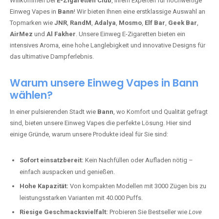
Willkommen bei
E-Zigaretten Club
, Ihrem Experten für hochwertige
Einweg Vapes in
Bann
! Wir bieten Ihnen eine erstklassige Auswahl an
Topmarken wie
JNR
,
RandM
,
Adalya
,
Mosmo
,
Elf Bar
,
Geek Bar
,
AirMez
und
Al Fakher
. Unsere Einweg E-Zigaretten bieten ein
intensives Aroma, eine hohe Langlebigkeit und innovative Designs für
das ultimative Dampferlebnis.
Warum unsere Einweg Vapes in Bann
wählen?
In einer pulsierenden Stadt wie
Bann
, wo Komfort und Qualität gefragt
sind, bieten unsere Einweg Vapes die perfekte Lösung. Hier sind
einige Gründe, warum unsere Produkte ideal für Sie sind:
Sofort einsatzbereit:
Kein Nachfüllen oder Aufladen nötig –
einfach auspacken und genießen.
Hohe Kapazität:
Von kompakten Modellen mit 3000 Zügen bis zu
leistungsstarken Varianten mit 40.000 Puffs.
Riesige Geschmacksvielfalt:
Probieren Sie Bestseller wie
Love