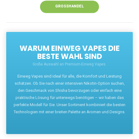
GROSSHANDEL
WARUM EINWEG VAPES DIE
BESTE WAHL SIND
Große Auswahl an Premium-Einweg Vapes.
Einweg Vapes sind ideal für alle, die Komfort und Leistung
schätzen. Ob Sie nach einer intensiven Nikotin-Option suchen,
den Geschmack von Shisha bevorzugen oder einfach eine
praktische Lösung für unterwegs benötigen – wir haben das
perfekte Modell für Sie. Unser Sortiment kombiniert die besten
Technologien mit einer breiten Palette an Aromen und Designs.