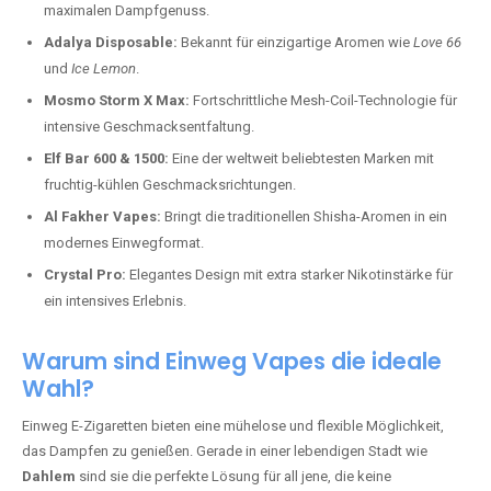
maximalen Dampfgenuss.
Adalya Disposable:
Bekannt für einzigartige Aromen wie
Love 66
und
Ice Lemon
.
Mosmo Storm X Max:
Fortschrittliche Mesh-Coil-Technologie für
intensive Geschmacksentfaltung.
Elf Bar 600 & 1500:
Eine der weltweit beliebtesten Marken mit
fruchtig-kühlen Geschmacksrichtungen.
Al Fakher Vapes:
Bringt die traditionellen Shisha-Aromen in ein
modernes Einwegformat.
Crystal Pro:
Elegantes Design mit extra starker Nikotinstärke für
ein intensives Erlebnis.
Warum sind Einweg Vapes die ideale
Wahl?
Einweg E-Zigaretten bieten eine mühelose und flexible Möglichkeit,
das Dampfen zu genießen. Gerade in einer lebendigen Stadt wie
Dahlem
sind sie die perfekte Lösung für all jene, die keine