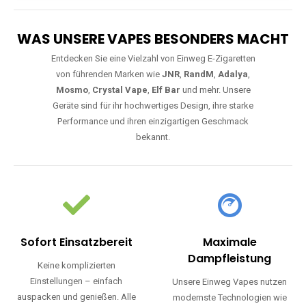
WAS UNSERE VAPES BESONDERS MACHT
Entdecken Sie eine Vielzahl von Einweg E-Zigaretten
von führenden Marken wie
JNR
,
RandM
,
Adalya
,
Mosmo
,
Crystal Vape
,
Elf Bar
und mehr. Unsere
Geräte sind für ihr hochwertiges Design, ihre starke
Performance und ihren einzigartigen Geschmack
bekannt.
Sofort Einsatzbereit
Maximale
Dampfleistung
Keine komplizierten
Einstellungen – einfach
Unsere Einweg Vapes nutzen
auspacken und genießen. Alle
modernste Technologien wie