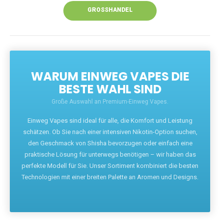
GROSSHANDEL
WARUM EINWEG VAPES DIE
BESTE WAHL SIND
Große Auswahl an Premium-Einweg Vapes.
Einweg Vapes sind ideal für alle, die Komfort und Leistung
schätzen. Ob Sie nach einer intensiven Nikotin-Option suchen,
den Geschmack von Shisha bevorzugen oder einfach eine
praktische Lösung für unterwegs benötigen – wir haben das
perfekte Modell für Sie. Unser Sortiment kombiniert die besten
Technologien mit einer breiten Palette an Aromen und Designs.