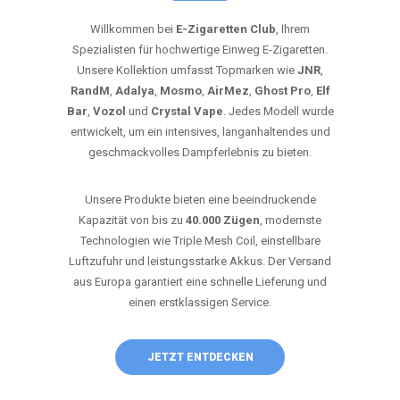
Willkommen bei
E-Zigaretten Club
, Ihrem
Spezialisten für hochwertige Einweg E-Zigaretten.
Unsere Kollektion umfasst Topmarken wie
JNR
,
RandM
,
Adalya
,
Mosmo
,
AirMez
,
Ghost Pro
,
Elf
Bar
,
Vozol
und
Crystal Vape
. Jedes Modell wurde
entwickelt, um ein intensives, langanhaltendes und
geschmackvolles Dampferlebnis zu bieten.
Unsere Produkte bieten eine beeindruckende
Kapazität von bis zu
40.000 Zügen
, modernste
Technologien wie Triple Mesh Coil, einstellbare
Luftzufuhr und leistungsstarke Akkus. Der Versand
aus Europa garantiert eine schnelle Lieferung und
einen erstklassigen Service.
JETZT ENTDECKEN