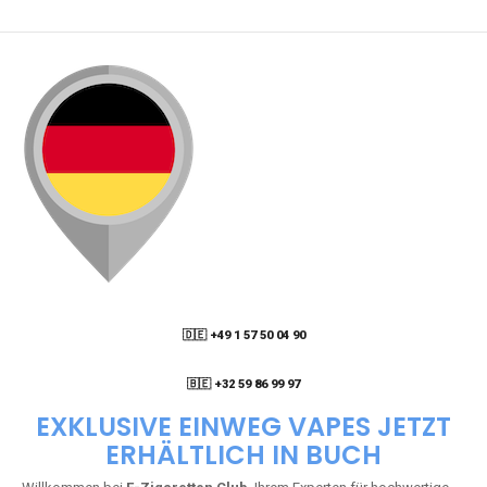
🇩🇪 +49 1 57 50 04 90
05
🇧🇪 +32 59 86 99 97
EXKLUSIVE EINWEG VAPES JETZT
ERHÄLTLICH IN BUCH