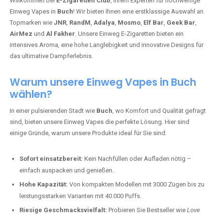
Willkommen bei
E-Zigaretten Club
, Ihrem Experten für hochwertige
Einweg Vapes in
Buch
! Wir bieten Ihnen eine erstklassige Auswahl an
Topmarken wie
JNR
,
RandM
,
Adalya
,
Mosmo
,
Elf Bar
,
Geek Bar
,
AirMez
und
Al Fakher
. Unsere Einweg E-Zigaretten bieten ein
intensives Aroma, eine hohe Langlebigkeit und innovative Designs für
das ultimative Dampferlebnis.
Warum unsere Einweg Vapes in Buch
wählen?
In einer pulsierenden Stadt wie
Buch
, wo Komfort und Qualität gefragt
sind, bieten unsere Einweg Vapes die perfekte Lösung. Hier sind
einige Gründe, warum unsere Produkte ideal für Sie sind:
Sofort einsatzbereit:
Kein Nachfüllen oder Aufladen nötig –
einfach auspacken und genießen.
Hohe Kapazität:
Von kompakten Modellen mit 3000 Zügen bis zu
leistungsstarken Varianten mit 40.000 Puffs.
Riesige Geschmacksvielfalt:
Probieren Sie Bestseller wie
Love