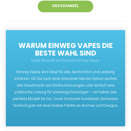
GROSSHANDEL
WARUM EINWEG VAPES DIE
BESTE WAHL SIND
Große Auswahl an Premium-Einweg Vapes.
Einweg Vapes sind ideal für alle, die Komfort und Leistung
schätzen. Ob Sie nach einer intensiven Nikotin-Option suchen,
den Geschmack von Shisha bevorzugen oder einfach eine
praktische Lösung für unterwegs benötigen – wir haben das
perfekte Modell für Sie. Unser Sortiment kombiniert die besten
Technologien mit einer breiten Palette an Aromen und Designs.