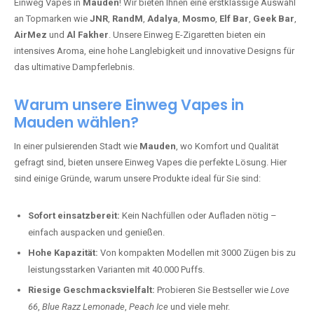
Einweg Vapes in
Mauden
! Wir bieten Ihnen eine erstklassige Auswahl
an Topmarken wie
JNR
,
RandM
,
Adalya
,
Mosmo
,
Elf Bar
,
Geek Bar
,
AirMez
und
Al Fakher
. Unsere Einweg E-Zigaretten bieten ein
intensives Aroma, eine hohe Langlebigkeit und innovative Designs für
das ultimative Dampferlebnis.
Warum unsere Einweg Vapes in
Mauden wählen?
In einer pulsierenden Stadt wie
Mauden
, wo Komfort und Qualität
gefragt sind, bieten unsere Einweg Vapes die perfekte Lösung. Hier
sind einige Gründe, warum unsere Produkte ideal für Sie sind:
Sofort einsatzbereit:
Kein Nachfüllen oder Aufladen nötig –
einfach auspacken und genießen.
Hohe Kapazität:
Von kompakten Modellen mit 3000 Zügen bis zu
leistungsstarken Varianten mit 40.000 Puffs.
Riesige Geschmacksvielfalt:
Probieren Sie Bestseller wie
Love
66
,
Blue Razz Lemonade
,
Peach Ice
und viele mehr.