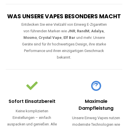
WAS UNSERE VAPES BESONDERS MACHT
Entdecken Sie eine Vielzahl von Einweg E-Zigaretten
von führenden Marken wie
JNR
,
RandM
,
Adalya
,
Mosmo
,
Crystal Vape
,
Elf Bar
und mehr. Unsere
Geräte sind für ihr hochwertiges Design, ihre starke
Performance und ihren einzigartigen Geschmack
bekannt.
Sofort Einsatzbereit
Maximale
Dampfleistung
Keine komplizierten
Einstellungen – einfach
Unsere Einweg Vapes nutzen
auspacken und genießen. Alle
modernste Technologien wie