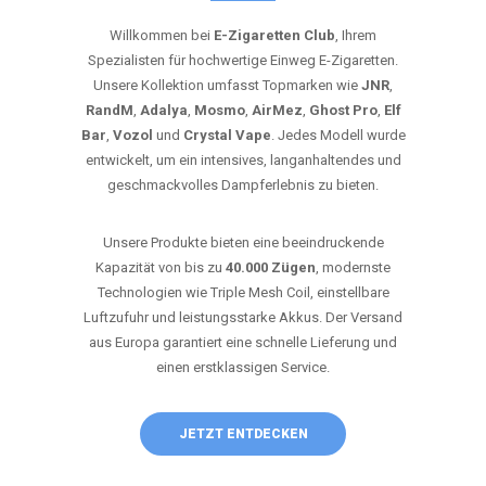
Willkommen bei
E-Zigaretten Club
, Ihrem
Spezialisten für hochwertige Einweg E-Zigaretten.
Unsere Kollektion umfasst Topmarken wie
JNR
,
RandM
,
Adalya
,
Mosmo
,
AirMez
,
Ghost Pro
,
Elf
Bar
,
Vozol
und
Crystal Vape
. Jedes Modell wurde
entwickelt, um ein intensives, langanhaltendes und
geschmackvolles Dampferlebnis zu bieten.
Unsere Produkte bieten eine beeindruckende
Kapazität von bis zu
40.000 Zügen
, modernste
Technologien wie Triple Mesh Coil, einstellbare
Luftzufuhr und leistungsstarke Akkus. Der Versand
aus Europa garantiert eine schnelle Lieferung und
einen erstklassigen Service.
JETZT ENTDECKEN