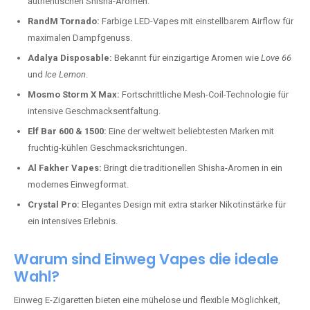
authentischen Shisha-Aromen.
RandM Tornado:
Farbige LED-Vapes mit einstellbarem Airflow für
maximalen Dampfgenuss.
Adalya Disposable:
Bekannt für einzigartige Aromen wie
Love 66
und
Ice Lemon
.
Mosmo Storm X Max:
Fortschrittliche Mesh-Coil-Technologie für
intensive Geschmacksentfaltung.
Elf Bar 600 & 1500:
Eine der weltweit beliebtesten Marken mit
fruchtig-kühlen Geschmacksrichtungen.
Al Fakher Vapes:
Bringt die traditionellen Shisha-Aromen in ein
modernes Einwegformat.
Crystal Pro:
Elegantes Design mit extra starker Nikotinstärke für
ein intensives Erlebnis.
Warum sind Einweg Vapes die ideale
Wahl?
Einweg E-Zigaretten bieten eine mühelose und flexible Möglichkeit,