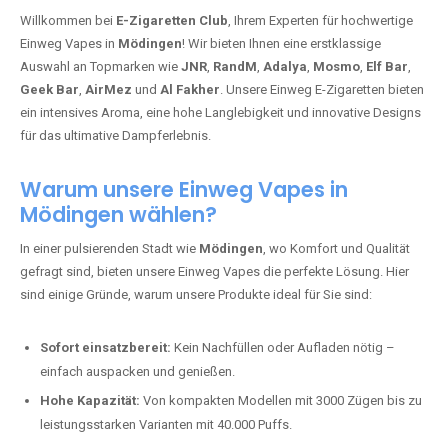
Willkommen bei
E-Zigaretten Club
, Ihrem Experten für hochwertige
Einweg Vapes in
Mödingen
! Wir bieten Ihnen eine erstklassige
Auswahl an Topmarken wie
JNR
,
RandM
,
Adalya
,
Mosmo
,
Elf Bar
,
Geek Bar
,
AirMez
und
Al Fakher
. Unsere Einweg E-Zigaretten bieten
ein intensives Aroma, eine hohe Langlebigkeit und innovative Designs
für das ultimative Dampferlebnis.
Warum unsere Einweg Vapes in
Mödingen wählen?
In einer pulsierenden Stadt wie
Mödingen
, wo Komfort und Qualität
gefragt sind, bieten unsere Einweg Vapes die perfekte Lösung. Hier
sind einige Gründe, warum unsere Produkte ideal für Sie sind:
Sofort einsatzbereit:
Kein Nachfüllen oder Aufladen nötig –
einfach auspacken und genießen.
Hohe Kapazität:
Von kompakten Modellen mit 3000 Zügen bis zu
leistungsstarken Varianten mit 40.000 Puffs.