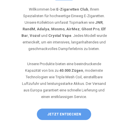
Willkommen bei
E-Zigaretten Club
, Ihrem
Spezialisten für hochwertige Einweg E-Zigaretten.
Unsere Kollektion umfasst Topmarken wie
JNR
,
RandM
,
Adalya
,
Mosmo
,
AirMez
,
Ghost Pro
,
Elf
Bar
,
Vozol
und
Crystal Vape
. Jedes Modell wurde
entwickelt, um ein intensives, langanhaltendes und
geschmackvolles Dampferlebnis zu bieten.
Unsere Produkte bieten eine beeindruckende
Kapazität von bis zu
40.000 Zügen
, modernste
Technologien wie Triple Mesh Coil, einstellbare
Luftzufuhr und leistungsstarke Akkus. Der Versand
aus Europa garantiert eine schnelle Lieferung und
einen erstklassigen Service.
JETZT ENTDECKEN