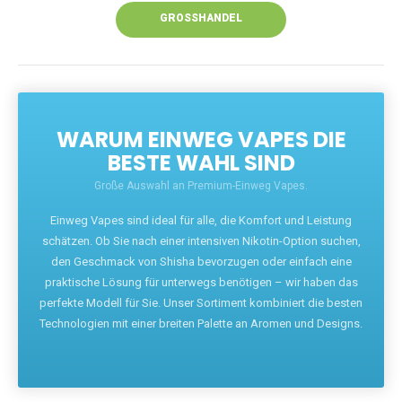
GROSSHANDEL
WARUM EINWEG VAPES DIE
BESTE WAHL SIND
Große Auswahl an Premium-Einweg Vapes.
Einweg Vapes sind ideal für alle, die Komfort und Leistung
schätzen. Ob Sie nach einer intensiven Nikotin-Option suchen,
den Geschmack von Shisha bevorzugen oder einfach eine
praktische Lösung für unterwegs benötigen – wir haben das
perfekte Modell für Sie. Unser Sortiment kombiniert die besten
Technologien mit einer breiten Palette an Aromen und Designs.