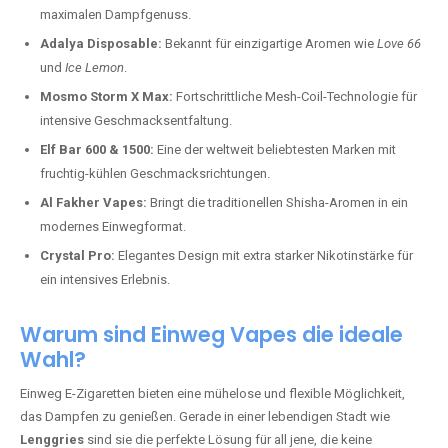
maximalen Dampfgenuss.
Adalya Disposable:
Bekannt für einzigartige Aromen wie
Love 66
und
Ice Lemon
.
Mosmo Storm X Max:
Fortschrittliche Mesh-Coil-Technologie für
intensive Geschmacksentfaltung.
Elf Bar 600 & 1500:
Eine der weltweit beliebtesten Marken mit
fruchtig-kühlen Geschmacksrichtungen.
Al Fakher Vapes:
Bringt die traditionellen Shisha-Aromen in ein
modernes Einwegformat.
Crystal Pro:
Elegantes Design mit extra starker Nikotinstärke für
ein intensives Erlebnis.
Warum sind Einweg Vapes die ideale
Wahl?
Einweg E-Zigaretten bieten eine mühelose und flexible Möglichkeit,
das Dampfen zu genießen. Gerade in einer lebendigen Stadt wie
Lenggries
sind sie die perfekte Lösung für all jene, die keine