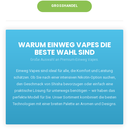
GROSSHANDEL
WARUM EINWEG VAPES DIE
BESTE WAHL SIND
Große Auswahl an Premium-Einweg Vapes.
Einweg Vapes sind ideal für alle, die Komfort und Leistung
schätzen. Ob Sie nach einer intensiven Nikotin-Option suchen,
den Geschmack von Shisha bevorzugen oder einfach eine
praktische Lösung für unterwegs benötigen – wir haben das
perfekte Modell für Sie. Unser Sortiment kombiniert die besten
Technologien mit einer breiten Palette an Aromen und Designs.