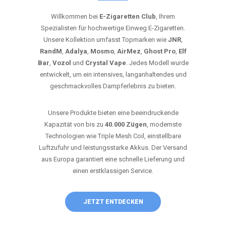
Willkommen bei
E-Zigaretten Club
, Ihrem
Spezialisten für hochwertige Einweg E-Zigaretten.
Unsere Kollektion umfasst Topmarken wie
JNR
,
RandM
,
Adalya
,
Mosmo
,
AirMez
,
Ghost Pro
,
Elf
Bar
,
Vozol
und
Crystal Vape
. Jedes Modell wurde
entwickelt, um ein intensives, langanhaltendes und
geschmackvolles Dampferlebnis zu bieten.
Unsere Produkte bieten eine beeindruckende
Kapazität von bis zu
40.000 Zügen
, modernste
Technologien wie Triple Mesh Coil, einstellbare
Luftzufuhr und leistungsstarke Akkus. Der Versand
aus Europa garantiert eine schnelle Lieferung und
einen erstklassigen Service.
JETZT ENTDECKEN