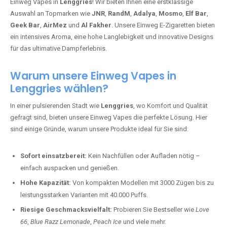
Einweg Vapes in
Lenggries
! Wir bieten Ihnen eine erstklassige
Auswahl an Topmarken wie
JNR
,
RandM
,
Adalya
,
Mosmo
,
Elf Bar
,
Geek Bar
,
AirMez
und
Al Fakher
. Unsere Einweg E-Zigaretten bieten
ein intensives Aroma, eine hohe Langlebigkeit und innovative Designs
für das ultimative Dampferlebnis.
Warum unsere Einweg Vapes in
Lenggries wählen?
In einer pulsierenden Stadt wie
Lenggries
, wo Komfort und Qualität
gefragt sind, bieten unsere Einweg Vapes die perfekte Lösung. Hier
sind einige Gründe, warum unsere Produkte ideal für Sie sind:
Sofort einsatzbereit:
Kein Nachfüllen oder Aufladen nötig –
einfach auspacken und genießen.
Hohe Kapazität:
Von kompakten Modellen mit 3000 Zügen bis zu
leistungsstarken Varianten mit 40.000 Puffs.
Riesige Geschmacksvielfalt:
Probieren Sie Bestseller wie
Love
66
,
Blue Razz Lemonade
,
Peach Ice
und viele mehr.