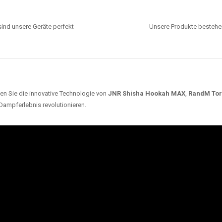
ind unsere Geräte perfekt
Unsere Produkte bestehen
en Sie die innovative Technologie von
JNR Shisha Hookah MAX
,
RandM To
 Dampferlebnis revolutionieren.