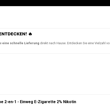
ENTDECKEN! 🔥
ie
eine schnelle Lieferung
direkt nach Hause. Entdecken Sie eine Vielzahl v
e 2-en-1 - Einweg E-Zigarette 2% Nikotin