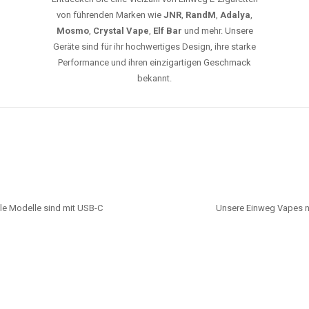
von führenden Marken wie
JNR
,
RandM
,
Adalya
,
Mosmo
,
Crystal Vape
,
Elf Bar
und mehr. Unsere
Geräte sind für ihr hochwertiges Design, ihre starke
Performance und ihren einzigartigen Geschmack
bekannt.
le Modelle sind mit USB-C
Unsere Einweg Vapes n