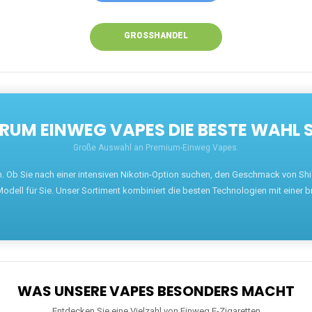
GROSSHANDEL
UM EINWEG VAPES DIE BESTE WAHL 
Große Auswahl an Premium-Einweg Vapes.
en. Ob Sie nach einer intensiven Nikotin-Option suchen, den Geschmack von S
odell für Sie. Unser Sortiment kombiniert die besten Technologien mit einer b
WAS UNSERE VAPES BESONDERS MACHT
Entdecken Sie eine Vielzahl von Einweg E-Zigaretten