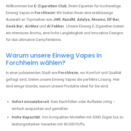
Willkommen bei
E-Zigaretten Club
, Ihrem Experten für hochwertige
Einweg Vapes in
Forchheim
! Wir bieten Ihnen eine erstklassige
Auswahl an Topmarken wie
JNR
,
RandM
,
Adalya
,
Mosmo
,
Elf Bar
,
Geek Bar
,
AirMez
und
Al Fakher
. Unsere Einweg E-Zigaretten bieten
ein intensives Aroma, eine hohe Langlebigkeit und innovative Designs
für das ultimative Dampferlebnis.
Warum unsere Einweg Vapes in
Forchheim wählen?
In einer pulsierenden Stadt wie
Forchheim
, wo Komfort und Qualität
gefragt sind, bieten unsere Einweg Vapes die perfekte Lösung. Hier
sind einige Gründe, warum unsere Produkte ideal für Sie sind:
Sofort einsatzbereit:
Kein Nachfüllen oder Aufladen nötig –
einfach auspacken und genießen.
Hohe Kapazität:
Von kompakten Modellen mit 3000 Zügen bis zu
leistungsstarken Varianten mit 40.000 Puffs.