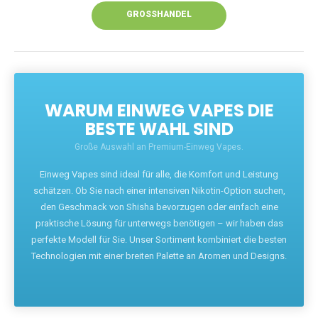
GROSSHANDEL
WARUM EINWEG VAPES DIE
BESTE WAHL SIND
Große Auswahl an Premium-Einweg Vapes.
Einweg Vapes sind ideal für alle, die Komfort und Leistung
schätzen. Ob Sie nach einer intensiven Nikotin-Option suchen,
den Geschmack von Shisha bevorzugen oder einfach eine
praktische Lösung für unterwegs benötigen – wir haben das
perfekte Modell für Sie. Unser Sortiment kombiniert die besten
Technologien mit einer breiten Palette an Aromen und Designs.