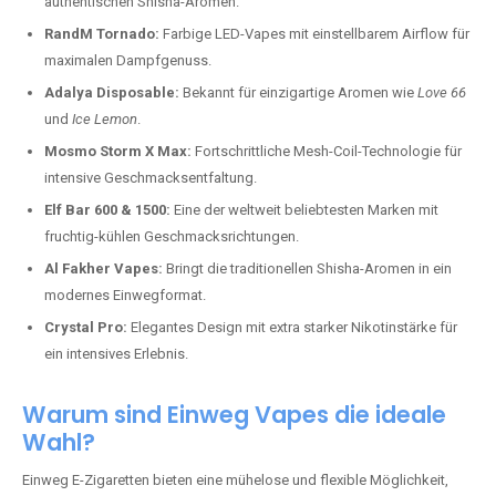
authentischen Shisha-Aromen.
RandM Tornado:
Farbige LED-Vapes mit einstellbarem Airflow für
maximalen Dampfgenuss.
Adalya Disposable:
Bekannt für einzigartige Aromen wie
Love 66
und
Ice Lemon
.
Mosmo Storm X Max:
Fortschrittliche Mesh-Coil-Technologie für
intensive Geschmacksentfaltung.
Elf Bar 600 & 1500:
Eine der weltweit beliebtesten Marken mit
fruchtig-kühlen Geschmacksrichtungen.
Al Fakher Vapes:
Bringt die traditionellen Shisha-Aromen in ein
modernes Einwegformat.
Crystal Pro:
Elegantes Design mit extra starker Nikotinstärke für
ein intensives Erlebnis.
Warum sind Einweg Vapes die ideale
Wahl?
Einweg E-Zigaretten bieten eine mühelose und flexible Möglichkeit,