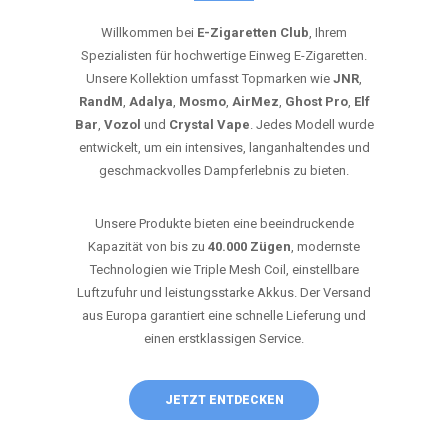
Willkommen bei
E-Zigaretten Club
, Ihrem
Spezialisten für hochwertige Einweg E-Zigaretten.
Unsere Kollektion umfasst Topmarken wie
JNR
,
RandM
,
Adalya
,
Mosmo
,
AirMez
,
Ghost Pro
,
Elf
Bar
,
Vozol
und
Crystal Vape
. Jedes Modell wurde
entwickelt, um ein intensives, langanhaltendes und
geschmackvolles Dampferlebnis zu bieten.
Unsere Produkte bieten eine beeindruckende
Kapazität von bis zu
40.000 Zügen
, modernste
Technologien wie Triple Mesh Coil, einstellbare
Luftzufuhr und leistungsstarke Akkus. Der Versand
aus Europa garantiert eine schnelle Lieferung und
einen erstklassigen Service.
JETZT ENTDECKEN